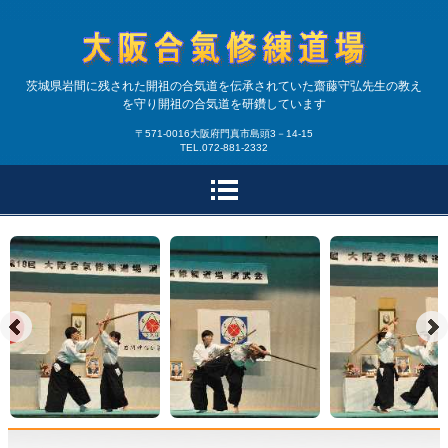
合気道大阪合氣修練道場|
茨城県岩間に残された開祖の合気道を伝承されていた齋藤守弘先生の教え
を守り開祖の合気道を研鑽しています
大阪・兵庫で開祖の合気
〒571-0016大阪府門真市島頭3－14-15
TEL.072-881-2332
道を研鑽