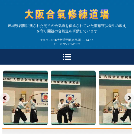
合気道大阪合氣修練道場|
茨城県岩間に残された開祖の合気道を伝承されていた齋藤守弘先生の教え
を守り開祖の合気道を研鑽しています
大阪・兵庫で開祖の合気
〒571-0016大阪府門真市島頭3－14-15
TEL.072-881-2332
道を研鑽