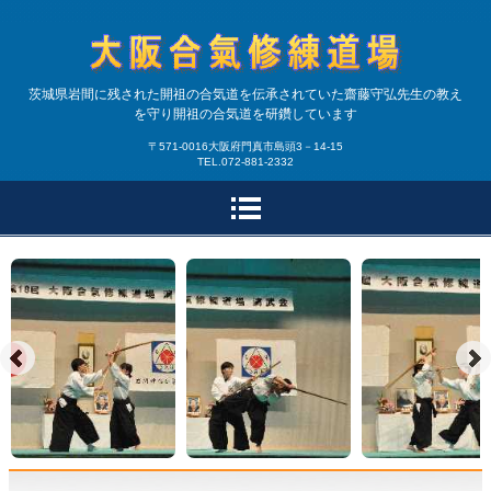
合気道大阪合氣修練道場|
茨城県岩間に残された開祖の合気道を伝承されていた齋藤守弘先生の教え
を守り開祖の合気道を研鑽しています
大阪・兵庫で開祖の合気
〒571-0016大阪府門真市島頭3－14-15
TEL.072-881-2332
道を研鑽