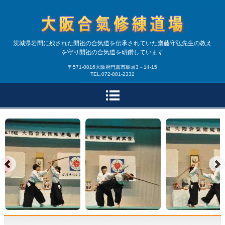
合気道大阪合氣修練道場|
茨城県岩間に残された開祖の合気道を伝承されていた齋藤守弘先生の教え
を守り開祖の合気道を研鑽しています
大阪・兵庫で開祖の合気
〒571-0016大阪府門真市島頭3－14-15
TEL.072-881-2332
道を研鑽