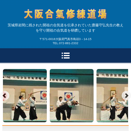
合気道大阪合氣修練道場|
茨城県岩間に残された開祖の合気道を伝承されていた齋藤守弘先生の教え
を守り開祖の合気道を研鑽しています
大阪・兵庫で開祖の合気
〒571-0016大阪府門真市島頭3－14-15
TEL.072-881-2332
道を研鑽