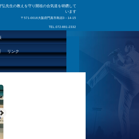
守弘先生の教えを守り開祖の合気道を研鑽して
います
〒571-0016大阪府門真市島頭3－14-15
TEL.072-881-2332
表
所
リンク