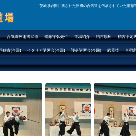
茨城県岩間に残された開祖の合気道を伝承されていた齋藤
場|
社
合気道技術書武道
齋藤守弘先生
道場紹介
稽古場所
稽古予定
合気
同稽古(今回)
イタリア講習会(今回)
護身講習会(今回)
武器技
合宿