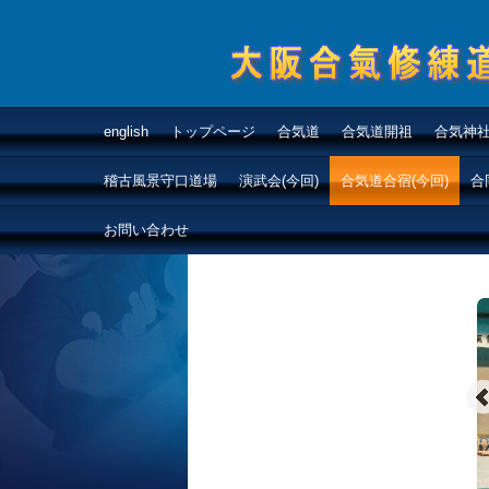
合気道大阪合氣修練道
english
トップページ
合気道
合気道開祖
合気神
大阪・兵庫で開祖の
稽古風景守口道場
演武会(今回)
合気道合宿(今回)
合
道を研鑽
お問い合わせ