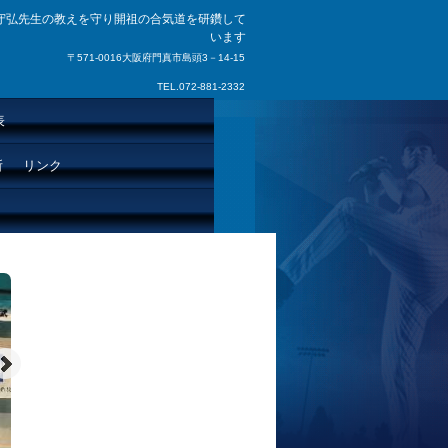
守弘先生の教えを守り開祖の合気道を研鑽して
います
〒571-0016大阪府門真市島頭3－14-15
TEL.072-881-2332
表
所
リンク