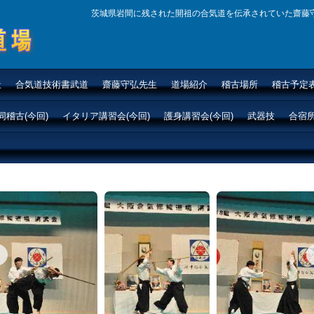
茨城県岩間に残された開祖の合気道を伝承されていた齋藤
場|
社
合気道技術書武道
齋藤守弘先生
道場紹介
稽古場所
稽古予定
合気
同稽古(今回)
イタリア講習会(今回)
護身講習会(今回)
武器技
合宿