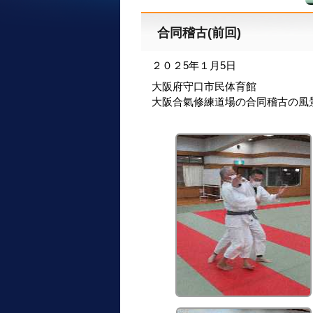
合同稽古(前回)
２０２5年１月5日
大阪府守口市民体育館
大阪合氣修練道場の合同稽古の風