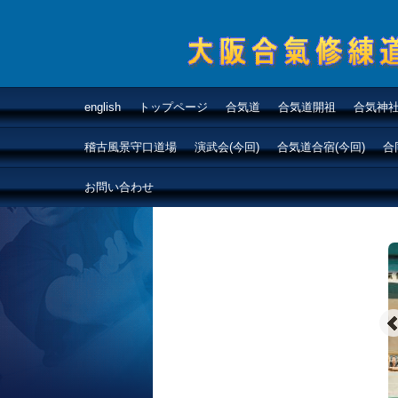
合気道大阪合氣修練道
english
トップページ
合気道
合気道開祖
合気神
大阪・兵庫で開祖の
稽古風景守口道場
演武会(今回)
合気道合宿(今回)
合
道を研鑽
お問い合わせ