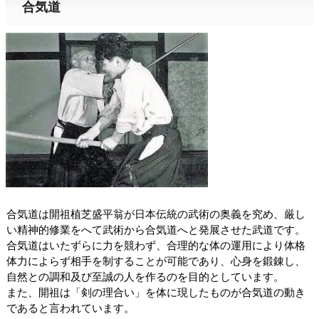
合気道
合気道は開祖植芝盛平翁が日本伝統の武術の奥義を究め、厳し
い精神的修業をへて武術から合気道
へと発展させた武道です。
合気道はいたずらに力を競わず、合理的な体の運用により体格
体力に
よらず相手を制することが可能であり、心身を鍛錬し、
自然との調和及び至誠の人を作るのを目的
としています。
また、開祖は「剣の理合い」を体に現したものが合気道の動き
であると言われています。