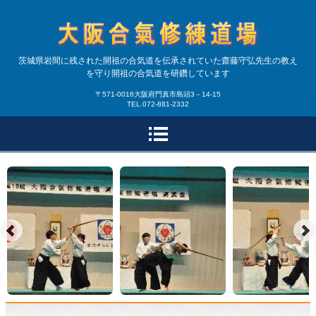
合気道大阪合氣修練道場|
茨城県岩間に残された開祖の合気道を伝承されていた齋藤守弘先生の教え
を守り開祖の合気道を研鑽しています
大阪・兵庫で開祖の合気
〒571-0016大阪府門真市島頭3－14-15
TEL.072-881-2332
道を研鑽