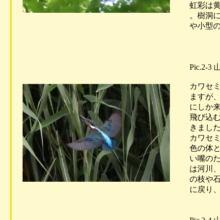
虹彩は黄
。樹洞に
や小型の
Pic.2
カワセミ
ますが、
にしか来
飛び込む
きました
カワセミ
色の体と
い嘴のた
は河川、
の枝や石
に戻り、