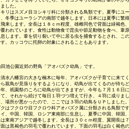
ました。
キリはスズメ目ヨシキリ科に分類される鳥類です。夏季にユー
、冬季はユーラシアの南部で越冬します。日本には夏季に繁殖
飛来します。全長は１８ｃｍ程度、雄雌同色で背面は緑褐色、
覆われています。食性は動物食で昆虫や節足動物を食べ、葦
息します。葦を切り裂いて中に居る虫を捕食するとされ、この
す。カッコウに托卵の対象にされることもあります。
-2 山田池公園近郊の野鳥「アオバズク幼鳥」です。
清水八幡宮の大きな楠木に毎年、アオバズクが子育てに来てく
ら親鳥が見張りをするようになり、幼鳥が出てくるのが待ちど
年、祇園祭のころに幼鳥が出てきますが、今年も７月１６日に
て、それから続けて毎日１羽づつ増えて行き、４羽に成りまし
、場所が悪かったので、ここでは３羽の幼鳥をＵＰしました
クはフクロウ目フクロウ科アオバズク属に分類される鳥類です
イ、中国、韓国、ロシア東南部に生息し、夏季に中国、韓国、
は東南アジアで越冬します。全長は３０ｃｍ程度、翼開長は７
面は黒褐色の羽毛で覆われています。下面の羽毛は白く褐色の