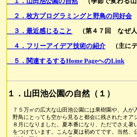
１．山田池公園の自然
（季節で変わる山
２．枚方プログラミングと野鳥の同好会
３．最近感じること
（第４７回 なぜ人
４．フリーアイデア技術の紹介
（主にデ
５．関連するするHome PageへのLink
１．山田池公園の自然（１）
７５万㎡の広大な山田池公園には果樹園や、人が入
野鳥にとっても空から見ると都会に残されたオア
８月になりました。夏本番になり、ただでさえ暑い
をつけています。こんな夏は初めてです。当然、公