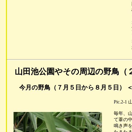
南側公園
植えてあ
シに色々
オオセイ
黄色のオ
ウなので
オセイボ
がたい
山田池公園やその周辺の野鳥（
今月の野鳥（７月５日から８月５日） ＜
Pic.2
毎年、山
て葦の中
鳴き声を
たまたま