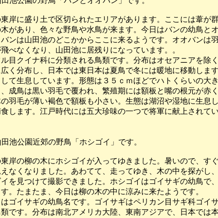
-4 山田池公園の野鳥「バンとオオバン」です。
東岸に盛り土で区切られたエリアがあります。ここには葦が群
木があり、色々な野鳥や水鳥が来ます。今日はバンの幼鳥とオ
バンは山田池のどこかからここに来るようです。オオバンは羽
飛べなくなり、山田池に居残りになっています。。
ル目クイナ科に分類される鳥類です。分布はオセアニアを除く
広く分布し、日本では東日本は夏鳥で冬には暖地に移動します
して生息しています。形態は３５ｃｍほどでハトくらいの大き
、成鳥は黒い羽毛で覆われ、繁殖期には額板と嘴の根元が赤く
の羽毛が薄い褐色で額板も小さい。生態は湖沼や湿地に生息し
食します。江戸時代には五大珍味の一つで将軍に献上されて
-5 山田池公園近郊の野鳥「ホシゴイ」です。
東岸の柳の木にホシゴイが入ってゆきました。暑いので、すぐ
えなくなりました。あわてて、走ってゆき、木の中を探がし、
イを見つけて撮影できました。ホシゴイはゴイサギの幼鳥で、
す。たまたま、今日は柳の木の中に涼みに来たようです。
はゴイサギの幼鳥名です。ゴイサギはペリカン目サギ科ゴイサ
類です。分布は南北アメリカ大陸、東南アジアで、日本では本