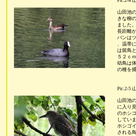
Pic.2
山田池の
きな柳の
ました。
長距離が
バンはツ
、温帯に
は留鳥と
５２ｃｍ
幼鳥は体
の種を捕
Pic.2
山田池の
に入り見
のホシゴ
していま
ホシゴイ
される鳥