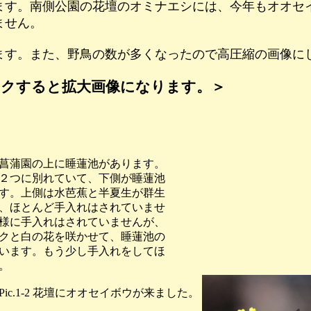
す。南側公園の花壇のオミナエシには、今年もオオセ
ません。
す。また、野鳥の数が多くなったので高圧縮の画像に
クすると拡大画像になります。＞
菖蒲園の上に睡蓮池があります。
２つに別れていて、下側が睡蓮池
す。上側は水芭蕉と半夏生が群生
、ほとんど手入れはされていませ
様に手入れはされていませんが、
クと白の花を咲かせて、睡蓮池の
います。もう少し手入れをしてほ
。
-2 花壇にオオセイボウが来ました。