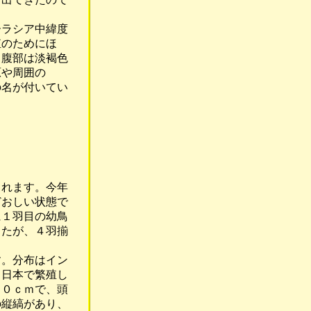
ラシア中緯度
のためにほ
腹部は淡褐色
原や周囲の
名が付いてい
れます。今年
おしい状態で
１羽目の幼鳥
たが、４羽揃
。
。分布はイン
日本で繁殖し
０ｃｍで、頭
縦縞があり、