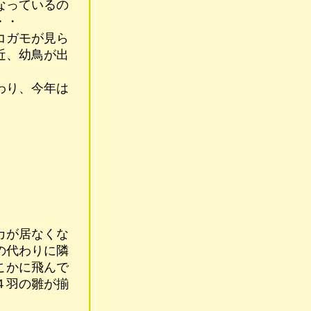
なっているの
・・
コガモが見ら
近、幼鳥が出
わり、今年は
カが居なくな
の代わりに隣
こかに飛んで
４羽の雛が揃