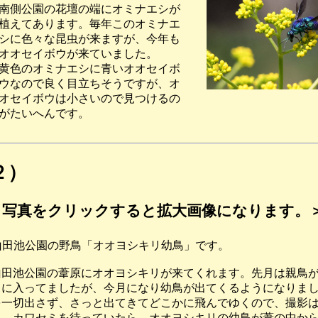
の花壇の端にオミナエシが
ります。毎年このオミナエ
な昆虫が来ますが、今年も
ボウが来ていました。
ミナエシに青いオオセイボ
良く目立ちそうですが、オ
ウは小さいので見つけるの
へんです。
２）
写真をクリックすると拡大画像になります。
-1 山田池公園の野鳥「オオヨシキリ幼鳥」です。
田池公園の葦原にオオヨシキリが来てくれます。先月は親鳥が
に入ってましたが、今月になり幼鳥が出てくるようになりまし
一切出さず、さっと出てきてどこかに飛んでゆくので、撮影は
、カワセミを待っていたら、オオヨシキリの幼鳥が葦の中から