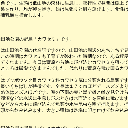
色です。生態は低山地の森林に生息し、夜行性で昼間は樹上で
巣を作り、雌が卵を抱き、雄は見張りと餌を運びます。食性は
哺乳類を捕食します。
-3 山田池公園の野鳥「カワセミ」です。
は山田池公園の代名詞ですので、山田池の周辺のあちこちで見
この時期はカワセミも子育てが終わった時期なので、ある程度
てくれません。今日は葦原から池に飛び込むカワセミを狙って
ところは撮影できませんでした。代わりに葦原を飛び回るカワ
。
はブッポウソク目カワセミ科カワセミ属に分類される鳥類です
長いくちばしが特徴です。全長は１７ｃｍほどで、スズメより
め体はスズメほどです。嘴の下側の赤と黒で雄と雌が見分けら
湖沼などの水辺に生息し飛ぶときは水面近くを直線に飛びます
などから水中に飛び込んで魚類や水生昆虫を嘴で捕えます。捕
頭から飲み込みます。大きい獲物は足場に叩き付けて飲み込