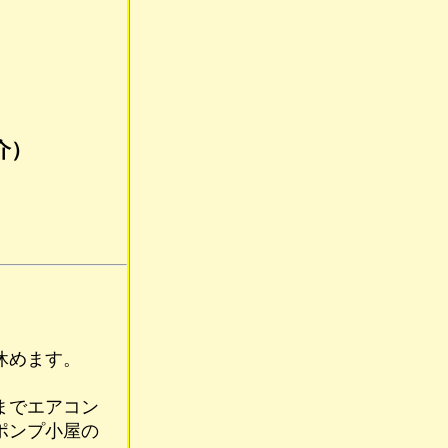
介）
休めます。
までエアコン
ポンプ小屋の