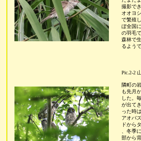
撮影でき
オオヨシ
で繁殖し
ぼ全国に
の羽毛で
森林で生
るようで
Pic.2
隣町の岩
も先月か
した。毎
が出てき
った時は
アオバズ
ドからタ
、冬季に
部から背