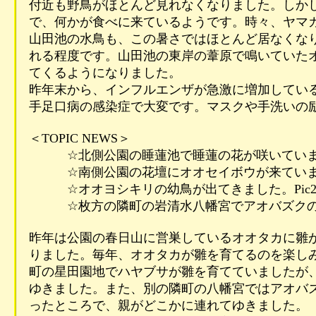
付近も野鳥がほとんど見れなくなりました。しかし
で、何かが食べに来ているようです。時々、ヤマガ
山田池の水鳥も、この暑さではほとんど居なくなり
れる程度です。山田池の東岸の葦原で鳴いていたオ
てくるようになりました。
昨年末から、インフルエンザが急激に増加している
手足口病の感染症で大変です。マスクや手洗いの励
＜TOPIC NEWS＞
☆北側公園の睡蓮池で睡蓮の花が咲いています。P
☆南側公園の花壇にオオセイボウが来ています。P
☆オオヨシキリの幼鳥が出てきました。Pic2-
☆枚方の隣町の岩清水八幡宮でアオバズクの幼鳥が
昨年は公園の春日山に営巣しているオオタカに雛が
りました。毎年、オオタカが雛を育てるのを楽しみ
町の星田園地でハヤブサが雛を育てていましたが、
ゆきました。また、別の隣町の八幡宮ではアオバズ
ったところで、親がどこかに連れてゆきました。