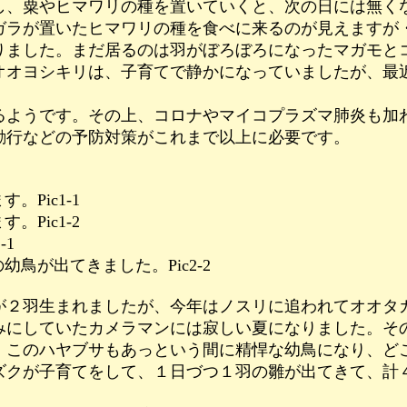
、粟やヒマワリの種を置いていくと、次の日には無く
ラが置いたヒマワリの種を食べに来るのが見えますが
ました。まだ居るのは羽がぼろぼろになったマガモと
オヨシキリは、子育てで静かになっていましたが、最
ようです。その上、コロナやマイコプラズマ肺炎も加
行などの予防対策がこれまで以上に必要です。
ic1-1
ic1-2
1
出てきました。Pic2-2
２羽生まれましたが、今年はノスリに追われてオオタ
にしていたカメラマンには寂しい夏になりました。そ
このハヤブサもあっという間に精悍な幼鳥になり、ど
クが子育てをして、１日づつ１羽の雛が出てきて、計