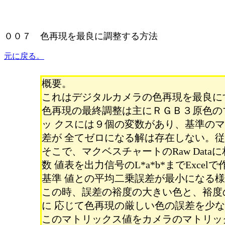
００７ 色再現を最良に調整する方法
元に戻る。
概要。
これはデジタルカメラの色再現を最良に
色再現の最終調整は主にＲＧＢ３原色の
ッ クスには９個の変数があり、基準の
差が 全てゼロになる解は存在しない。
そこで、マクベスチャートのRaw Data
数 値表を出力信号のL*a*b*までExc
基準 値との平均二乗誤差が最小になる様な
この時、誤差の裕度の大きい色と、裕度
に 応じて色再現の厳しい色の誤差を少
このマトリックス値をカメラのマトリッ