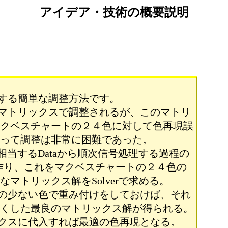
アイデア・技術の概要説明
する簡単な調整方法です。
マトリックスで調整されるが、このマトリ
マクベスチャートの２４色に対して色再現誤
従って調整は非常に困難であった。
に相当するDataから順次信号処理する過程の
elで作り、これをマクベスチャートの２４色の
マトリックス解をSolverで求める。
の少ない色で重み付けをしておけば、それ
なくした最良のマトリックス解が得られる。
クスに代入すれば最適の色再現となる。