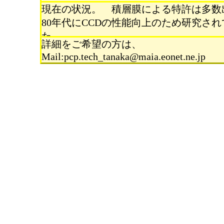
タクトにするものである。光電変換膜にはC
現在の状況。 積層膜による特許は多数
択により非線形 の光電変換特性も可能
80年代にCCDの性能向上のため研究さ
た。
詳細をご希望の方は、
Mail:pcp.tech_tanaka@maia.eonet.ne.jp