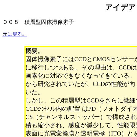
アイデア
００８ 積層型固体撮像素子
元に戻る。
概要。
固体撮像素子にはCCDとCMOSセンサー
に移行しつつある。 その理由は、CCD
画素化に対応できなくなってきている。 
から研究されていたが、CCDの性能が向
いた。
しかし、この積層型はCCDをさらに微
CCDのセル内の配置 はPD（フォトダ
CS（チャンネルストッパー）で構成され
積も縮小され、感度が減少して、性能限界
表面に光電変換膜と透明電極（ITO）と