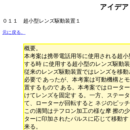
アイデア
０１１ 超小型レンズ駆動装置１
元に戻る。
概要。
本考案は携帯電話用等に使用される超小
する時 に使用する超小型のレンズ駆動
従来のレンズ駆動装置ではレンズを移動
必要で あったが、本考案は可動機構と
置するもので ある。本考案ではロータ
けてレンズを固定す る。一方、ステー
て、ローターが回転すると ネジのピッ
この溝間はテフロン加工の様な摩 擦の
ターに印加されたパルスに応じて移動す
来る。