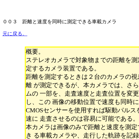
００３ 距離と速度を同時に測定できる車載カメラ
元に戻る。
概要。
ステレオカメラで対象物までの距離を測
定するカメラ装置である。
距離を測定するときは２台のカメラの視
離 が測定できるが、本カメラでは、さ
ムの 一部を、走査速度と走査位置を変
し、この 画像の移動位置で速度も同時
CMOSセンサーを使用すれば駆動パル
速に 走査させるのは容易に可能である。
本カメラは画像のみで距離と速度を測定
き る車載カメラや、走行した軌跡を記