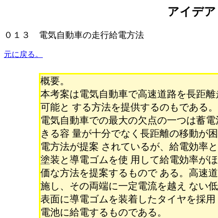
アイデア
０１３ 電気自動車の走行給電方法
元に戻る。
概要。
本考案は電気自動車で高速道路を長距離
可能と する方法を提供するのもである。
電気自動車での最大の欠点の一つは蓄電
きる容 量が十分でなく長距離の移動が
電方法が提案 されているが、給電効率
塗装と導電ゴムを使 用して給電効率が
価な方法を提案するもので ある。高速
施し、その両端に一定電流を越え ない
表面に導電ゴムを装着したタイヤを採用
電池に給電するものである。