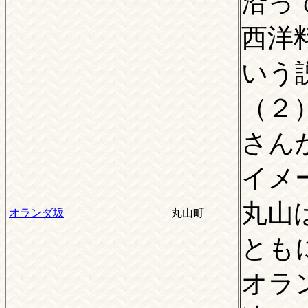
沿っ
西洋
いう
（２
さん
イメ
丸山
オランダ坂
丸山町
とも
オラ