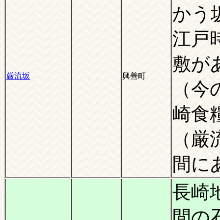
かう
江戸
敷が
厳流坂
興善町
（今
崎食
（厳
間に
長崎
間の