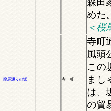
森田
め
＜桜
寺町
風頭
この
まし
龍馬通りの坂
寺 町
は、
の貿