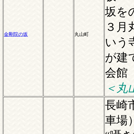
坂を
３月
金剛院の坂
丸山町
いう
が建
会館
＜丸
長崎
車場