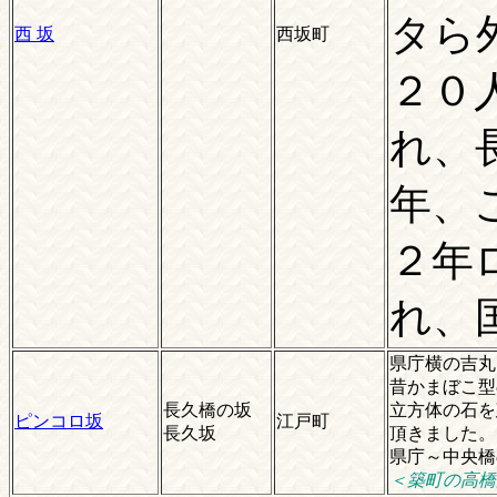
タら
西 坂
西坂町
２０
れ、
年、
２年
れ、
県庁横の吉丸
昔かまぼこ型
長久橋の坂
立方体の石を
ピンコロ坂
江戸町
長久坂
頂きました。
県庁～中央橋
＜築町の高橋