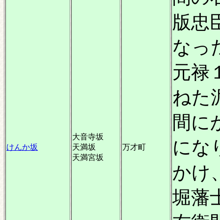
版忠
なっ
元禄
ねた
間に
大音寺坂
にな
けんか坂
天満坂
万才町
天満宮坂
かけ
堀藩