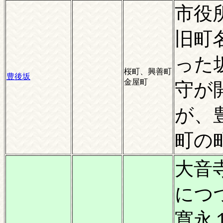
市役
旧町
った
桜町、興善町
豊後坂
金屋町
守が
が、
町の
大音
につ
寛永