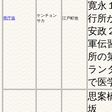
寛永
行所
ケンチョン
県庁坂
江戸町他
サカ
安政
軍伝
所の
ラン
で医
思案
坂