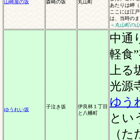
山崎屋の坂
森崎の坂
丸山町
あたりは岬（
ここには江戸
は、当時のま
＜丸山町の山
中通
軽食
上る
光源
ゆう
伊良林１丁目
子泣き坂
ゆうれい坂
と八幡町
とい
（た