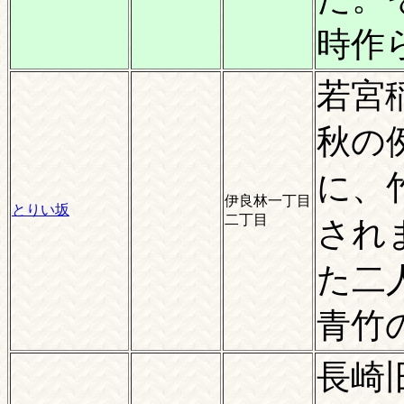
時作
若宮
秋の
に、
伊良林一丁目
とりい坂
二丁目
され
た二
青竹
長崎