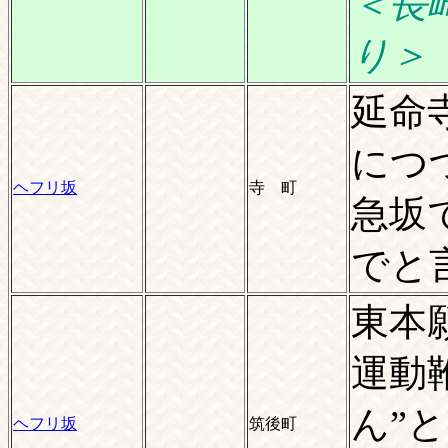
＜長
り＞
延命
につ
ヘフリ坂
寺 町
急坂
でと
東本
運動
ん”
ヘフリ坂
筑後町