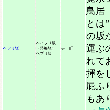
鳥居
とは
の坂
ヘイフリ坂
運ぶ
ヘフリ坂
（幣振坂）
寺 町
ヘブリ坂
れて
揮を
屁ふ
もあ