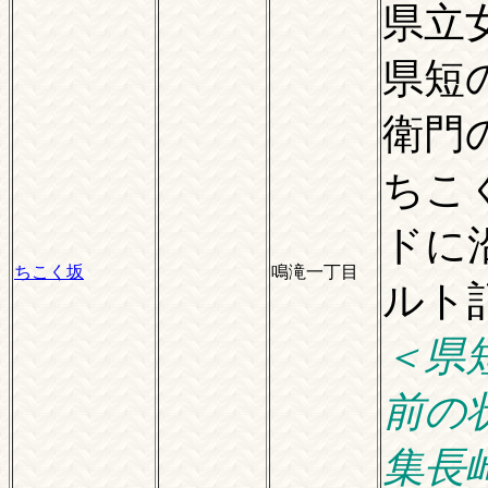
県立
県短
衛門
ちこ
ドに
ちこく坂
鳴滝一丁目
ルト
＜県
前の
集長