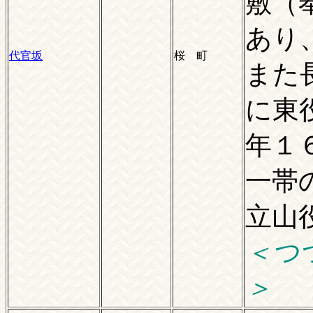
敷（
あり
代官坂
桜 町
また
に東
年１
一帯
立山
＜つ
＞