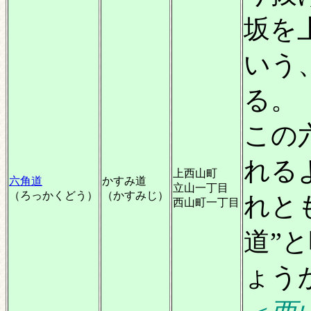
坂を
いう
る。
この
れる
上西山町
六角道
かすみ道
立山一丁目
（ろっかくどう）
（かすみじ）
れと
西山町一丁目
道”
ょう