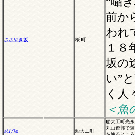
“囁
前か
われ
ささやき坂
桜 町
１８
坂の
い”
く人
＜魚
船大工町光
丸山遊郭で遊
忍び坂
船大工町
を通るところ