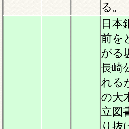
る。
日本
前を
がる
長崎
れる
の大
立図
り抜