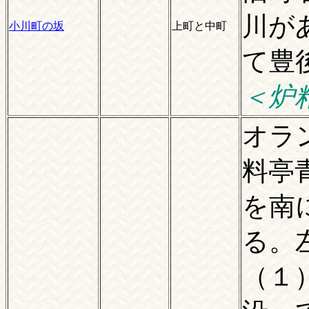
川が
小川町の坂
上町と中町
て豊
＜炉
オラ
料亭
を南
る。
（１