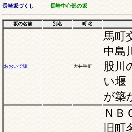
長崎坂づくし
長崎中心部の坂
坂の名前
別名
町 名
馬町
中島
股川
おおいで坂
大井手町
い堰
が築
ＮＢ
旧町