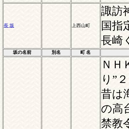
諏訪
国指
長 坂
上西山町
長崎
坂の名前
別名
町 名
ＮＨ
り”
昔は
の高
禁教