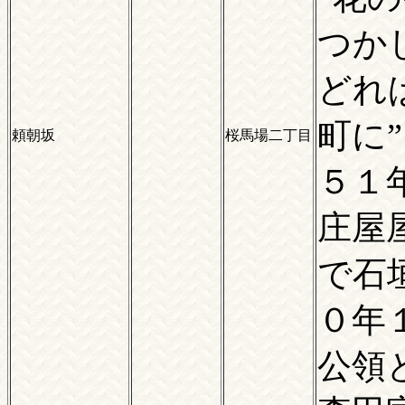
つか
どれ
町に
頼朝坂
桜馬場二丁目
５１
庄屋
で石
０年
公領