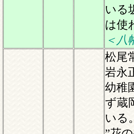
いる
は使
＜八
松尾
岩永
幼稚
ず蔵
いる
”花