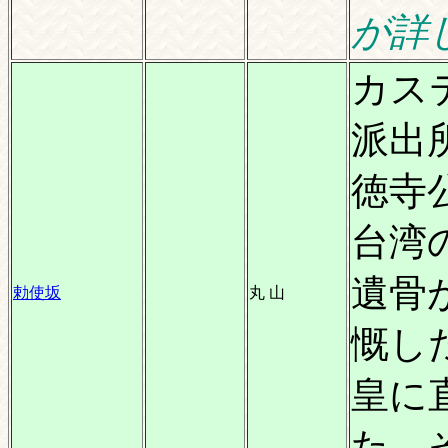
が詳
カス
派出
徳寺
台湾
遺骨
勅使坂
丸 山
慨し
皇に
た。