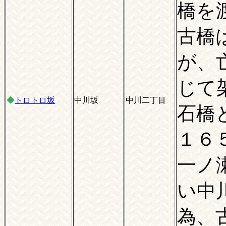
橋を
古橋
が、
じて
◆
トロトロ坂
中川坂
中川二丁目
石橋
１６
一ノ
い中
為、