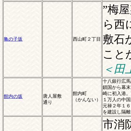
”梅
ら西
敷石
亀の子坂
西山町２丁目
こと
＜田
十八銀行広馬
鎖国から幕末
館内町
崎に初入港。
唐人屋敷
館内の坂
（かんない）
１万人の中国
通り
元禄２年１６
を建設し隔離
市消