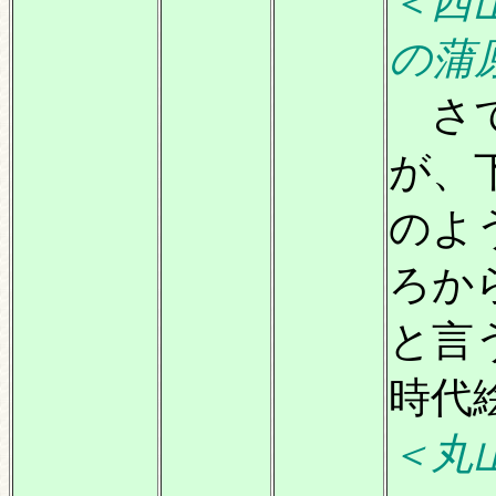
＜西
の蒲
さて
が、
のよ
ろか
と言
時代
＜丸