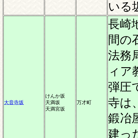
いる
長崎
間の
法務
ィア
弾圧
けんか坂
寺は
大音寺坂
天満坂
万才町
天満宮坂
鍛冶
建っ