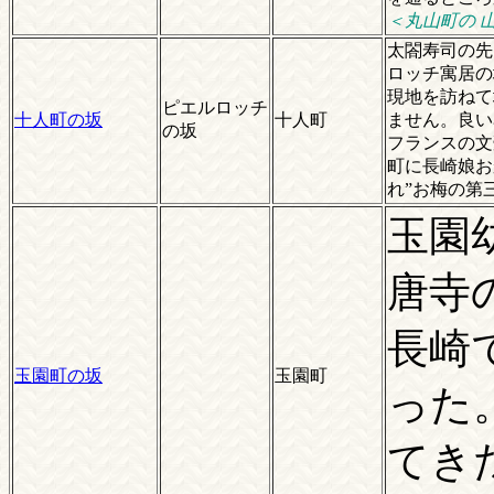
＜丸山町の 山
太閤寿司の先
ロッチ寓居の
現地を訪ねて
ピエルロッチ
十人町の坂
十人町
ません。良い
の坂
フランスの文
町に長崎娘お
れ”お梅の第
玉園
唐寺
長崎
玉園町の坂
玉園町
った
てき