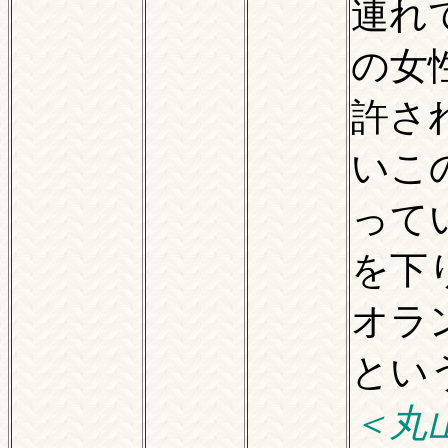
連れ
の女
許さ
いこ
って
を下
オラ
とい
＜丸