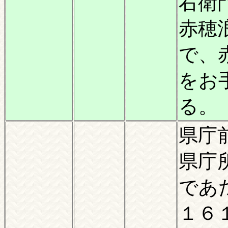
右衛
赤穂
で、
をお
る。
県庁
県庁
であ
１６