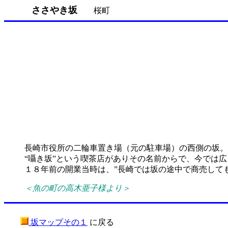
ささやき坂
桜町
長崎市役所の二輪車置き場（元の駐車場）の西側の坂。
“囁き坂”という喫茶店がありその名前からで、今では
１８年前の開業当時は、”長崎では坂の途中で商売して
＜魚の町の高木亜子様より＞
坂マップその１
に戻る