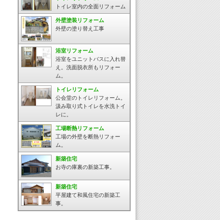
トイレ室内の全面リフォーム
外壁塗装リフォーム
外壁の塗り替え工事
浴室リフォーム
浴室をユニットバスに入れ替
え。洗面脱衣所もリフォー
ム。
トイレリフォーム
公会堂のトイレリフォーム。
汲み取り式トイレを水洗トイ
レに。
工場断熱リフォーム
工場の外壁を断熱リフォー
ム。
新築住宅
お寺の庫裏の新築工事。
新築住宅
平屋建て和風住宅の新築工
事。