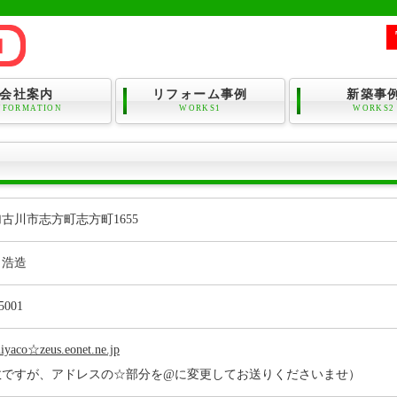
会社案内
リフォーム事例
新築事
NFORMATION
WORKS1
WORKS2
古川市志方町志方町1655
 浩造
5001
iyaco☆zeus.eonet.ne.jp
数ですが、アドレスの☆部分を@に変更してお送りくださいませ）