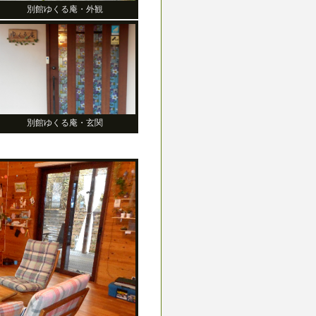
別館ゆくる庵・外観
別館ゆくる庵・玄関