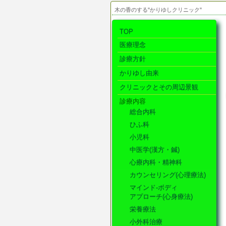
木の香のする"かりゆしクリニック"
TOP
医療理念
診療方針
かりゆし由来
クリニックとその周辺景観
診療内容
総合内科
ひふ科
小児科
中医学(漢方・鍼)
心療内科・精神科
カウンセリング(心理療法)
マインド-ボディ
アプローチ(心身療法)
栄養療法
小外科治療