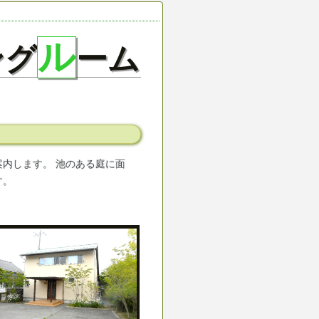
ル
ング
ーム
内します。 池のある庭に面
す。