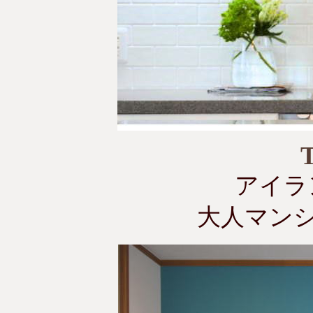
T 
アイラ
大人マンシ