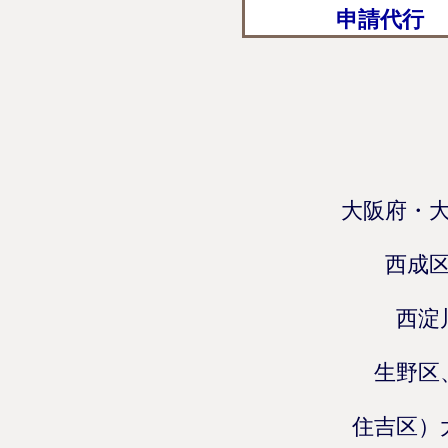
申請代行
大阪府・
西成
西淀
生野区
住吉区）