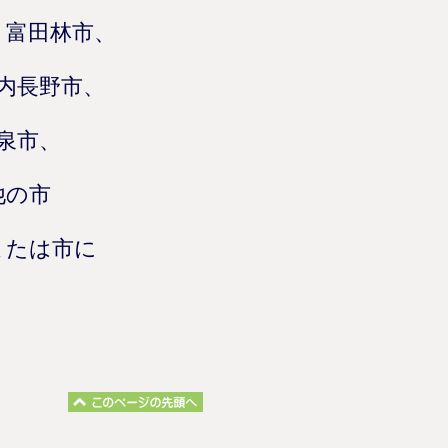
、富田林市、
内長野市、
泉市、
他の市
または市に