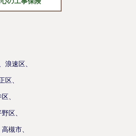
安心の工事保険
、浪速区、
正区、
寺区、
平野区、
、高槻市、