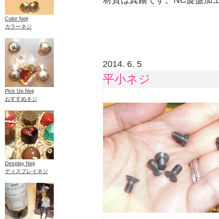
材質は真鍮です。NC旋盤加
Color Neji
カラーネジ
2014. 6. 5
平小ネジ
Pick Up Neji
おすすめネジ
Desplay Neji
ディスプレイネジ