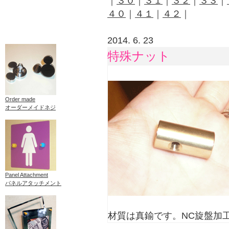
｜
３０
｜
３１
｜
３２
｜
３３
｜
４０
｜
４１
｜
４２
｜
2014. 6. 23
特殊ナット
Order made
オーダーメイドネジ
Panel Attachment
パネルアタッチメント
材質は真鍮です。NC旋盤加