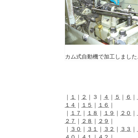
カム式自動機で加工しました
｜
１
｜
２
｜３｜
４
｜
５
｜
６
｜
１４
｜
１５
｜
１６
｜
｜
１７
｜
１８
｜
１９
｜
２０
｜
２７
｜
２８
｜
２９
｜
｜
３０
｜
３１
｜
３２
｜
３３
｜
４０
｜
４１
｜
４２
｜