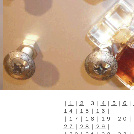
｜
１
｜
２
｜３｜
４
｜
５
｜
６
｜
１４
｜
１５
｜
１６
｜
｜
１７
｜
１８
｜
１９
｜
２０
｜
２７
｜
２８
｜
２９
｜