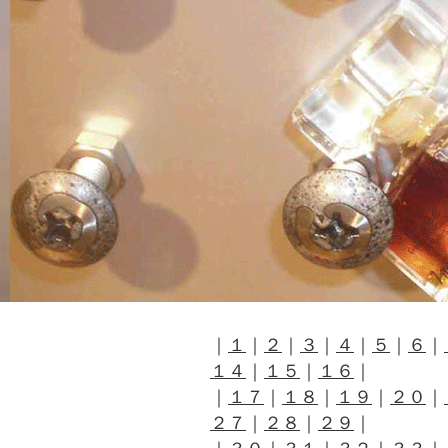
｜
１
｜
２
｜
３
｜
４
｜
５
｜
６
｜
１４
｜
１５
｜
１６
｜
｜
１７
｜
１８
｜
１９
｜
２０
｜
２７
｜
２８
｜
２９
｜