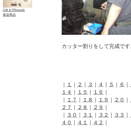
Gift & PRgoods
販促商品
カッター割りをして完成です
｜
１
｜
２
｜
３
｜
４
｜
５
｜
６
｜
１４
｜
１５
｜
１６
｜
｜
１７
｜
１８
｜
１９
｜
２０
｜
２７
｜
２８
｜
２９
｜
｜
３０
｜
３１
｜
３２
｜
３３
｜
４０
｜
４１
｜
４２
｜