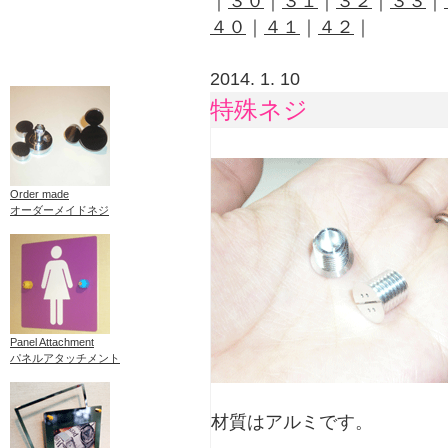
｜
３０
｜
３１
｜
３２
｜
３３
｜
４０
｜
４１
｜
４２
｜
2014. 1. 10
特殊ネジ
Order made
オーダーメイドネジ
Panel Attachment
パネルアタッチメント
材質はアルミです。