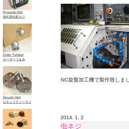
Hyousatu Neji
表札用化粧ネジ
Order Tumami
オーダーつまみ
NC旋盤加工機で製作致しま
Security Neji
セキュリティーネジ
2014. 1. 2
虫ネジ