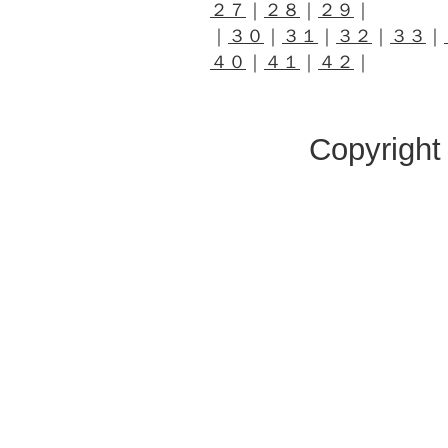
２７
｜
２８
｜
２９
｜
｜
３０
｜
３１
｜
３２
｜
３３
｜
４０
｜
４１
｜
４２
｜
Copyright