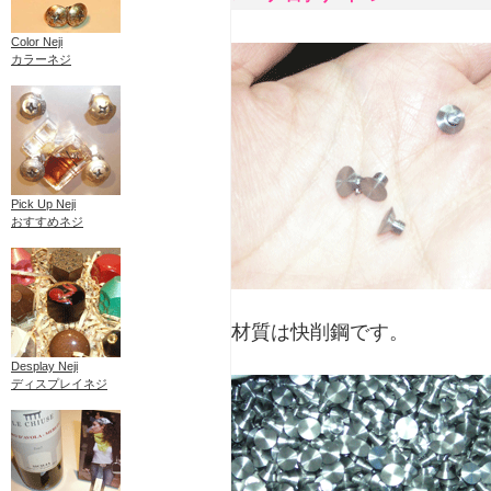
Color Neji
カラーネジ
Pick Up Neji
おすすめネジ
材質は快削鋼です。
Desplay Neji
ディスプレイネジ