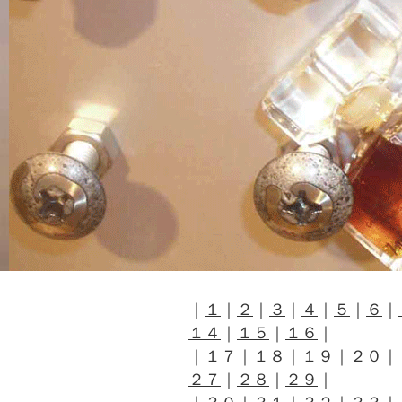
｜
１
｜
２
｜
３
｜
４
｜
５
｜
６
｜
１４
｜
１５
｜
１６
｜
｜
１７
｜１８｜
１９
｜
２０
｜
２７
｜
２８
｜
２９
｜