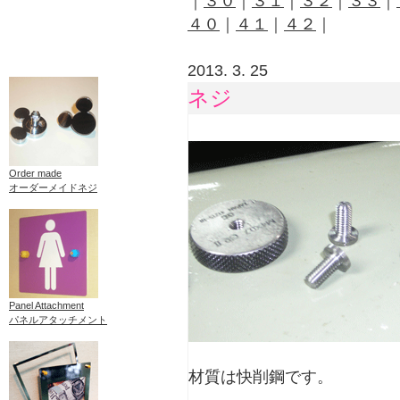
｜
３０
｜
３１
｜
３２
｜
３３
｜
４０
｜
４１
｜
４２
｜
2013. 3. 25
ネジ
Order made
オーダーメイドネジ
Panel Attachment
パネルアタッチメント
材質は快削鋼です。