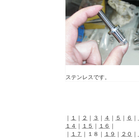
ステンレスです。
｜
１
｜
２
｜
３
｜
４
｜
５
｜
６
｜
１４
｜
１５
｜
１６
｜
｜
１７
｜１８｜
１９
｜
２０
｜