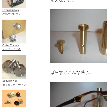
加えないと...
Hyousatu Neji
表札用化粧ネジ
Order Tumami
オーダーつまみ
ばらすとこんな感じ。
Security Neji
セキュリティーネジ