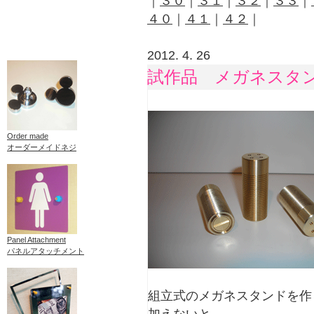
｜
３０
｜
３１
｜
３２
｜
３３
｜
４０
｜
４１
｜
４２
｜
2012. 4. 26
試作品 メガネスタ
Order made
オーダーメイドネジ
Panel Attachment
パネルアタッチメント
組立式のメガネスタンドを作