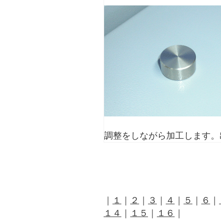
調整をしながら加工します。
｜
１
｜
２
｜
３
｜
４
｜
５
｜
６
｜
１４
｜
１５
｜
１６
｜