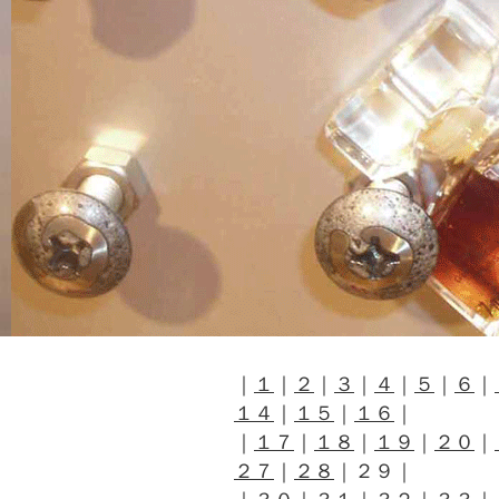
｜
１
｜
２
｜
３
｜
４
｜
５
｜
６
｜
１４
｜
１５
｜
１６
｜
｜
１７
｜
１８
｜
１９
｜
２０
｜
２７
｜
２８
｜２９｜