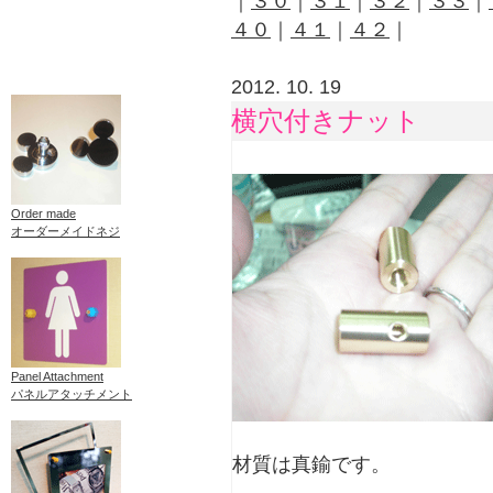
｜
３０
｜
３１
｜
３２
｜
３３
｜
４０
｜
４１
｜
４２
｜
2012. 10. 19
横穴付きナット
Order made
オーダーメイドネジ
Panel Attachment
パネルアタッチメント
材質は真鍮です。