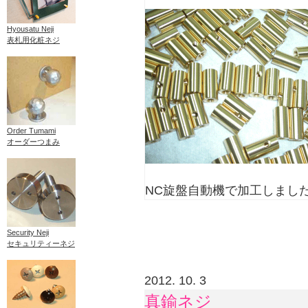
Hyousatu Neji
表札用化粧ネジ
Order Tumami
オーダーつまみ
NC旋盤自動機で加工しまし
Security Neji
セキュリティーネジ
2012. 10. 3
真鍮ネジ