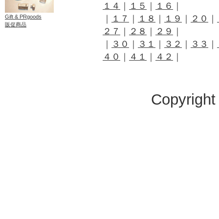
１４
｜
１５
｜
１６
｜
Gift & PRgoods
｜
１７
｜
１８
｜
１９
｜
２０
｜
販促商品
２７
｜
２８
｜
２９
｜
｜
３０
｜
３１
｜
３２
｜
３３
｜
４０
｜
４１
｜
４２
｜
Copyright