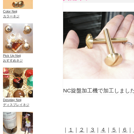
Color Neji
カラーネジ
Pick Up Neji
おすすめネジ
NC旋盤加工機で加工しまし
Desplay Neji
ディスプレイネジ
｜
１
｜
２
｜
３
｜
４
｜
５
｜
６
｜