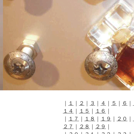
｜
１
｜
２
｜
３
｜
４
｜
５
｜
６
｜
１４
｜
１５
｜
１６
｜
｜
１７
｜
１８
｜
１９
｜
２０
｜
２７
｜
２８
｜
２９
｜