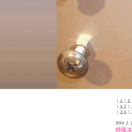
｜
１
｜
２
｜
１７
｜
｜
３０
｜
2014. 2. 
特殊