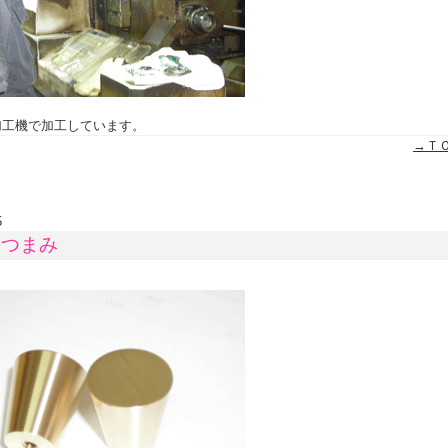
加工機で加工しています。
→Ｔ
5
製つまみ