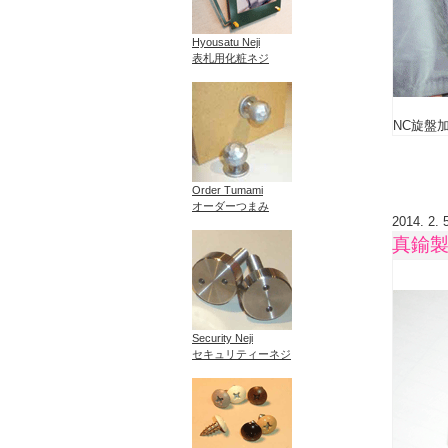
Hyousatu Neji
表札用化粧ネジ
NC旋盤
Order Tumami
オーダーつまみ
2014. 2. 
真鍮
Security Neji
セキュリティーネジ