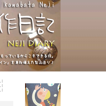
６
｜
９
｜
２
｜