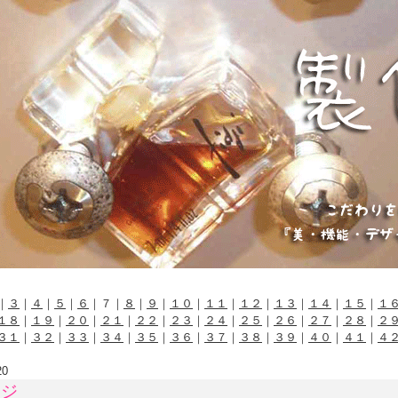
｜
３
｜
４
｜
５
｜
６
｜７｜
８
｜
９
｜
１０
｜
１１
｜
１２
｜
１３
｜
１４
｜
１５
｜
１
１８
｜
１９
｜
２０
｜
２１
｜
２２
｜
２３
｜
２４
｜
２５
｜
２６
｜
２７
｜
２８
｜
２
３１
｜
３２
｜
３３
｜
３４
｜
３５
｜
３６
｜
３７
｜
３８
｜
３９
｜
４０
｜
４１
｜
４
20
ネジ