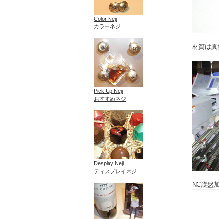
Color Neji
カラーネジ
材質は真
Pick Up Neji
おすすめネジ
Desplay Neji
ディスプレイネジ
NC旋盤