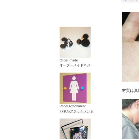
Order made
オーダーメイドネジ
材質は真
Panel Attachment
パネルアタッチメント