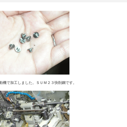
動機で加工しました。ＳＵＭ２３快削鋼です。