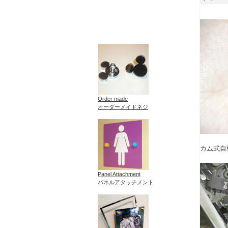
Order made
オーダーメイドネジ
カム式自
Panel Attachment
パネルアタッチメント