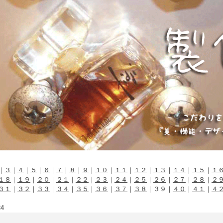
｜
３
｜
４
｜
５
｜
６
｜
７
｜
８
｜
９
｜
１０
｜
１１
｜
１２
｜
１３
｜
１４
｜
１５
｜
１
１８
｜
１９
｜
２０
｜
２１
｜
２２
｜
２３
｜
２４
｜
２５
｜
２６
｜
２７
｜
２８
｜
２
３１
｜
３２
｜
３３
｜
３４
｜
３５
｜
３６
｜
３７
｜
３８
｜３９｜
４０
｜
４１
｜
４
24