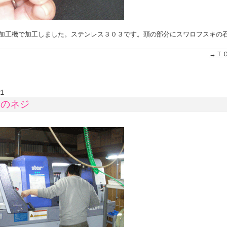
加工機で加工しました。ステンレス３０３です。頭の部分にスワロフスキの
→Ｔ
21
ラのネジ