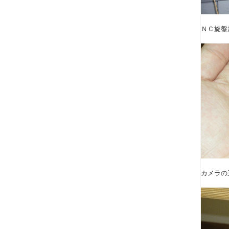
ＮＣ旋盤
カメラの