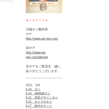
ｐｒｏｆｉｌｅ
川端ネジ製作所
ＨＰ
http://www.art-neji.com
旧ＨＰ
http://www.art-
neji.com/design
当ＨＰをご覧頂き、誠に
ありがとうございます。
2011 6月
6,24 ネジ
6,24 M8特殊ネジ
6,21 意匠デザインネジ
6,21 カメラのネジ
6,17 段付きナット