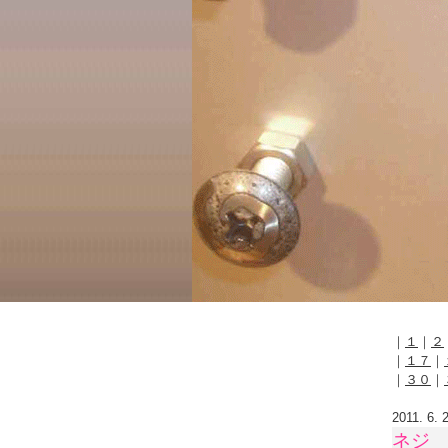
｜
１
｜
２
｜
１７
｜
｜
３０
｜
2011. 6. 
ネジ