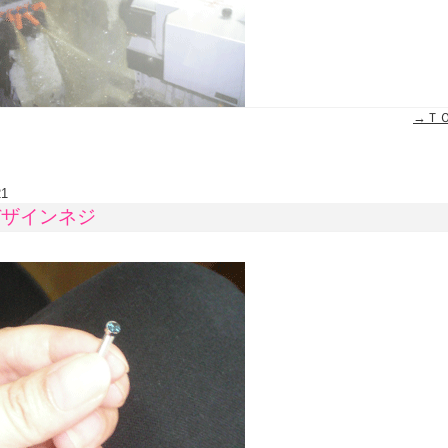
→Ｔ
21
デザインネジ