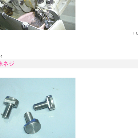
→Ｔ
24
殊ネジ