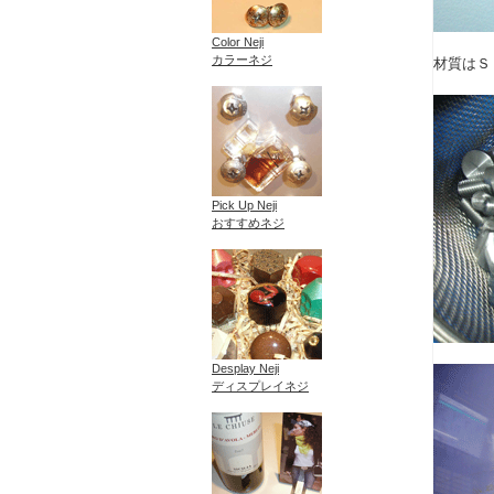
Color Neji
カラーネジ
材質はＳ
Pick Up Neji
おすすめネジ
Desplay Neji
ディスプレイネジ