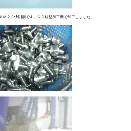
ＵＭ２３快削鋼です。ＮＣ旋盤加工機で加工しました。