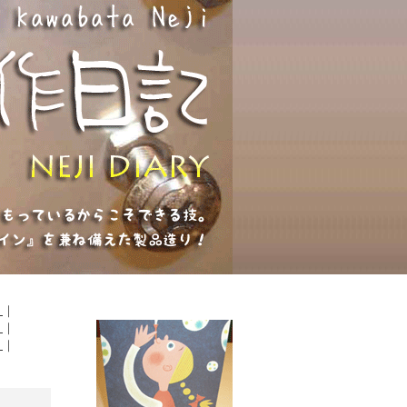
６
｜
９
｜
２
｜