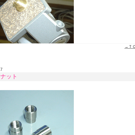
→Ｔ
17
きナット