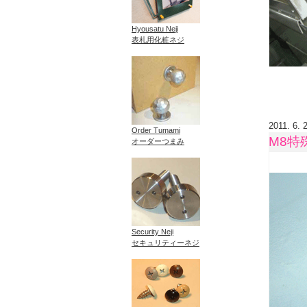
Hyousatu Neji
表札用化粧ネジ
2011. 6. 
Order Tumami
M8特
オーダーつまみ
Security Neji
セキュリティーネジ