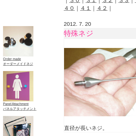
｜
３０
｜
３１
｜
３２
｜
３３
｜
４０
｜
４１
｜
４２
｜
2012. 7. 20
特殊ネジ
Order made
オーダーメイドネジ
Panel Attachment
パネルアタッチメント
直径が長いネジ。