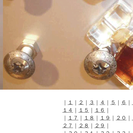
｜
１
｜
２
｜
３
｜
４
｜
５
｜
６
｜
１４
｜
１５
｜
１６
｜
｜
１７
｜
１８
｜
１９
｜
２０
｜
２７
｜
２８
｜
２９
｜