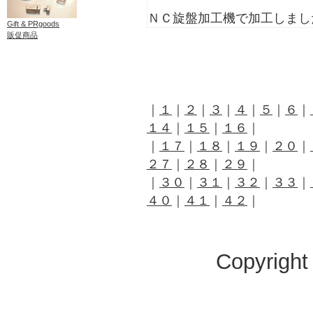
ＮＣ旋盤加工機で加工しまし
Gift & PRgoods
販促商品
｜
１
｜
２
｜
３
｜
４
｜
５
｜
６
｜
１４
｜
１５
｜
１６
｜
｜
１７
｜
１８
｜
１９
｜
２０
｜
２７
｜
２８
｜
２９
｜
｜
３０
｜
３１
｜
３２
｜
３３
｜
４０
｜
４１
｜
４２
｜
Copyright