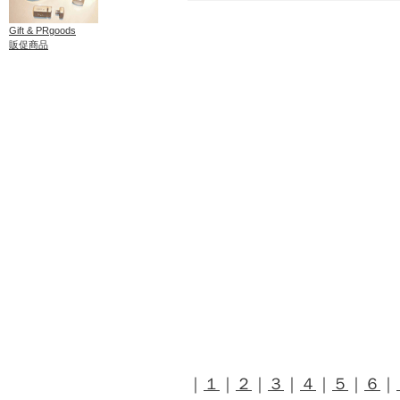
Gift & PRgoods
販促商品
｜
１
｜
２
｜
３
｜
４
｜
５
｜
６
｜