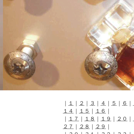
｜
１
｜
２
｜
３
｜
４
｜
５
｜
６
｜
１４
｜
１５
｜
１６
｜
｜
１７
｜
１８
｜
１９
｜
２０
｜
２７
｜
２８
｜
２９
｜