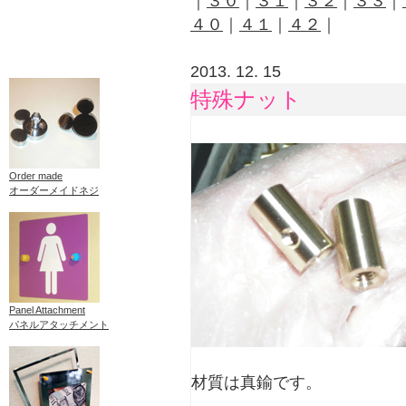
｜
３０
｜
３１
｜
３２
｜
３３
｜
４０
｜
４１
｜
４２
｜
2013. 12. 15
特殊ナット
Order made
オーダーメイドネジ
Panel Attachment
パネルアタッチメント
材質は真鍮です。