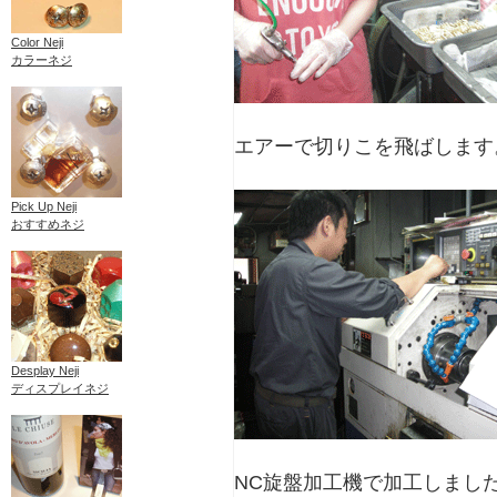
Color Neji
カラーネジ
エアーで切りこを飛ばします
Pick Up Neji
おすすめネジ
Desplay Neji
ディスプレイネジ
NC旋盤加工機で加工しまし