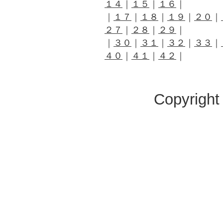
１４
｜
１５
｜
１６
｜
｜
１７
｜
１８
｜
１９
｜
２０
｜
２７
｜
２８
｜
２９
｜
｜
３０
｜
３１
｜
３２
｜
３３
｜
４０
｜
４１
｜
４２
｜
Copyright