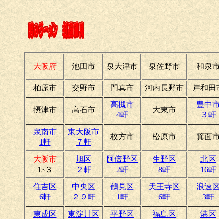
大阪府
池田市
泉大津市
泉佐野市
和泉
柏原市
交野市
門真市
河内長野市
岸和田
高槻市
豊中
摂津市
高石市
大東市
4軒
３軒
泉南市
東大阪市
枚方市
松原市
箕面
1軒
７軒
大阪市
旭区
阿倍野区
生野区
北区
13３
２軒
2軒
8軒
16軒
住吉区
中央区
鶴見区
天王寺区
浪速
6軒
２９軒
1軒
6軒
3軒
東成区
東淀川区
平野区
福島区
港区