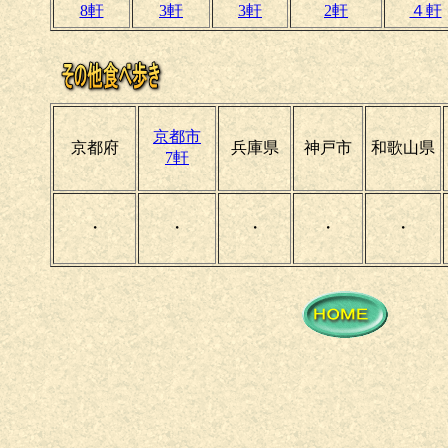
8軒
3軒
3軒
2軒
４軒
京都市
京都府
兵庫県
神戸市
和歌山県
7軒
・
・
・
・
・