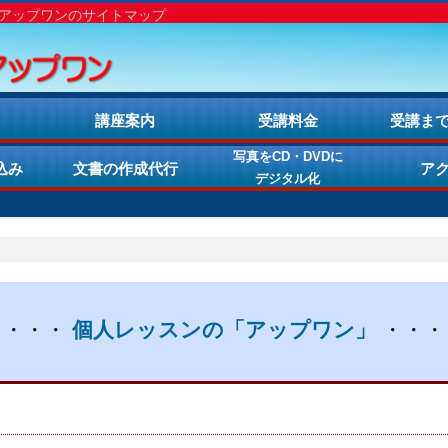
 アップワンのサイトマップ
講座案内
受講料金
受講ま
写真をCD・DVDに
込み
文書の作成代行
ア
デジタル化
・・・・
個人レッスンの「アップワン」
・・・