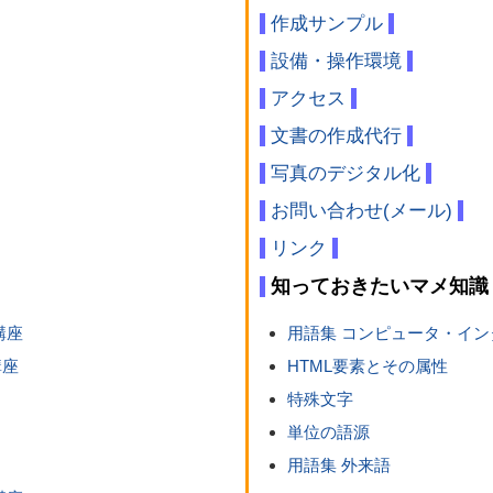
作成サンプル
設備・操作環境
アクセス
文書の作成代行
写真のデジタル化
お問い合わせ(メール)
リンク
知っておきたいマメ知識
講座
用語集 コンピュータ・イ
講座
HTML要素とその属性
特殊文字
単位の語源
用語集 外来語