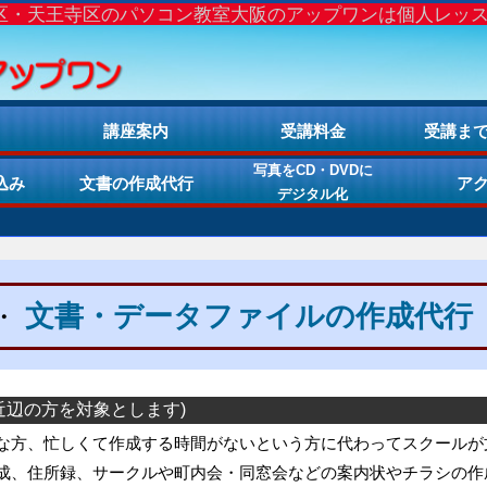
央区・天王寺区のパソコン教室大阪のアップワンは個人レッ
講座案内
受講料金
受講ま
写真をCD・DVDに
込み
文書の作成代行
ア
デジタル化
文書・データファイルの作成代行
・
近辺の方を対象とします)
な方、忙しくて作成する時間がないという方に代わってスクールが
成、住所録、サークルや町内会・同窓会などの案内状やチラシの作成