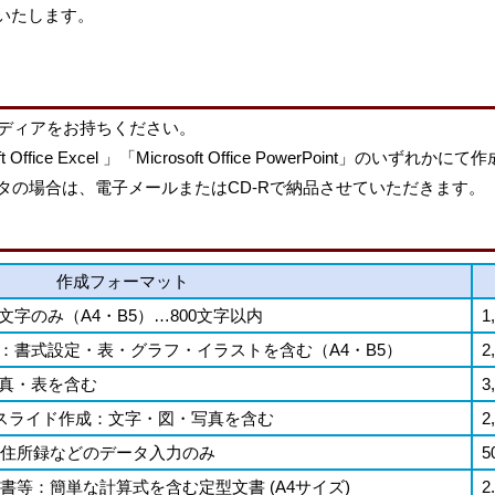
いたします。
ディアをお持ちください。
oft Office Excel 」「Microsoft Office PowerPoint」のいずれか
の場合は、電子メールまたはCD-Rで納品させていただきます。
作成フォーマット
：文字のみ（A4・B5）…800文字以内
1
文書：書式設定・表・グラフ・イラストを含む（A4・B5）
2
・写真・表を含む
3
nt) スライド作成：文字・図・写真を含む
2
入力：住所録などのデータ入力のみ
5
見積書等：簡単な計算式を含む定型文書 (A4サイズ)
2