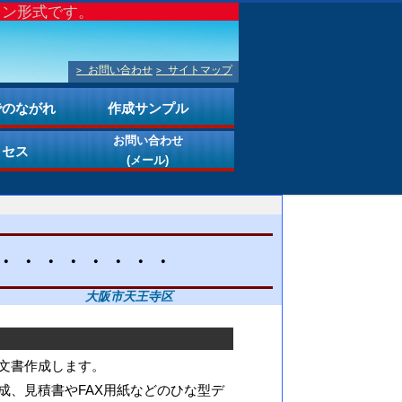
スン形式です。
お問い合わせ
サイトマップ
>
>
でのながれ
作成サンプル
お問い合わせ
クセス
(メール)
・・・・・・・・
大阪市天王寺区
文書作成します。
、見積書やFAX用紙などのひな型デ