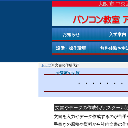
大阪 市 中
お知らせ
入学案内
設備・操作環境
無料体験お申
トップ
> 文書の作成代行
大阪市中央区
・・・・・・・
文書やデータの作成代行(スクール
文書を入力やデータ作成するのが苦手
手書きの原稿や資料から社内文書の作