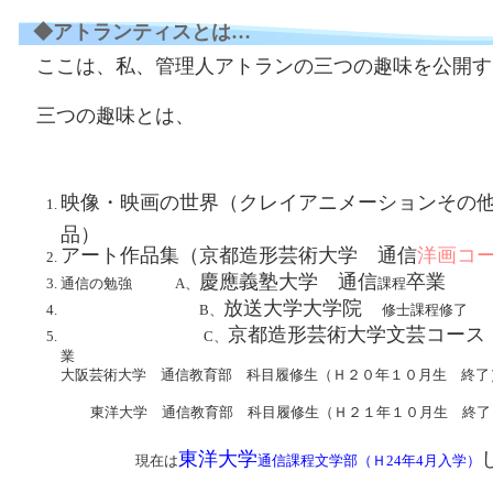
◆アトランティスとは…
ここは、私、管理人アトランの三つの趣味を公開す
三つの趣味とは、
映像・映画の世界
（クレイアニメーションその
品）
アート作品集（京都造形芸術大学 通信
洋画コ
慶應義塾大学 通信
卒業
通信の勉強 A、
課程
放送大学大学院
B、
修士課程修了
京都造形芸術大学文芸コース
C、
大阪芸術大学 通信教育部 科目履修生（Ｈ２０年１０月生 終了
東洋大学 通信教育部 科目履修生（Ｈ２１年１０月生 終了
東洋大学
現在は
通信課程文学部（Ｈ24年4月入学）