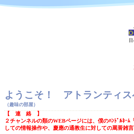
目
ようこそ！ アトランティス
（趣味の部屋）
【 連 絡 】
２チャンネルの類のWEBページには、僕のﾊﾝﾄﾞﾙﾈｰﾑ
しての情報操作や、慶應の通教生に対しての罵詈雑言