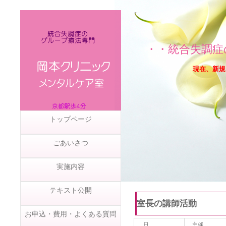
・・統合失調症
現在、新規
トップページ
ごあいさつ
実施内容
テキスト公開
室長の講師活動
お申込・費用・よくある質問
社会資源情報
日
主催