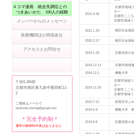
４コマ漫画 統合失調症との
京都市地域リ
ター
つきあいかた 100人の経験
2021.9.30
京都市こころ
メンバーからのメッセージ
京都市地域リ
南区社会福
2021.1.20
医療機関ほか関係各位
2020.2.17
南区社会福
アクセスとお問合せ
2019.1.25
京都光彩の
011 シンポジウム 報告
2019.12.11
京都市南保
2019.12.1
佛教大学
京都市地域リ
〒601-8048
ター
京都市南区東九条中殿田町11-
2019.11.20
京都市こころ
2
京都市地域リ
2019.7.21
長岡京市ふ
ご連絡はメールで
okamoto.mental@gmail.com
2019.6.9
佛教大学 
＊完全予約制＊
2019.6.8
京都光彩の
通常の精神科外来はありません