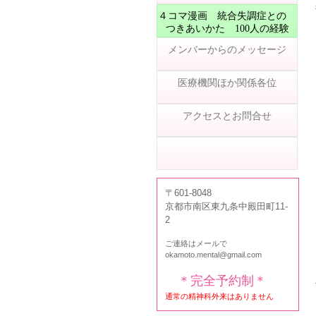
４コマ漫画 統合失調症との
つきあいかた 100人の経験
メンバーからのメッセージ
医療機関ほか関係各位
アクセスとお問合せ
011 シンポジウム 報告
〒601-8048
京都市南区東九条中殿田町11-
2
ご連絡はメールで
okamoto.mental@gmail.com
＊完全予約制＊
通常の精神科外来はありません