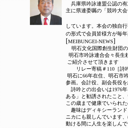
兵庫県吟詠連盟公認の有志
主に県連委嘱の「競吟大会
しています。本会の独自行
の形式で会員皆様方が毎年
[
]
MEIBUNGEI-NEWS
明石文化国際創生財団の紹介
明石市吟詠連合会々長生
ご紹介させて頂きます
リレー寄稿＃110［詩吟
明石に66年在住、明石市吟
参画。会計役、副会長役を経
詩吟との出会いは1976
ある」と勧誘されたこと、
この歳まで健康でいられた
趣味はディキシーランド
ニカにも親しんでいます、
動ける間に人生を楽しんで