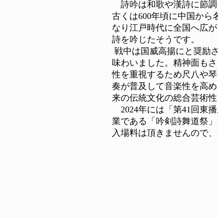
詩吟は和歌や漢詩に節調
古くは600年頃に中国か
なり江戸時代に全国へ広が
詩を吟じたそうです。
戦中は国威高揚にと奨励さ
味わいました。精神面もさ
性を重視するため尺八や琴
奏が普及して音楽性を高め
来の伝統文化の総合芸術性
2024年には「第41回東
業である「吟剣詩舞道祭」1
入場料は頂きませんので、