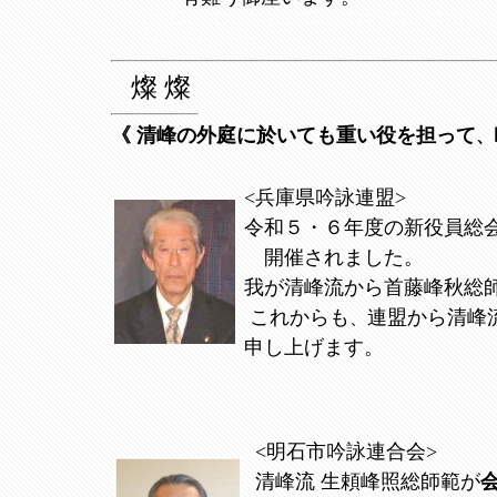
〇〇〇〇〇〇〇〇〇〇〇〇〇〇〇〇〇〇〇〇〇〇〇〇
〇〇〇〇〇〇〇…
燦 燦
《 清峰の外庭に於いても重い役を担って
、
<兵庫県吟詠連盟>
令和５・６年度の新役員総会
開催されました。
我が清峰流から首藤峰秋総
これからも
連盟から清峰
、
申し上げます。
<明石市吟詠連合会>
清峰流 生頼峰照総師範が