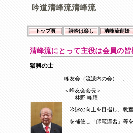
吟道清峰流清峰流
トップ頁
詩吟は楽し
清峰流創始
清峰流にとって主役は会員の皆
猶興の士
峰友会（流派内の会） .
＜峰友会会長＞
林野 峰耀
〇〇〇〇〇〇〇〇〇
吟詠の向上を目指し、教室
を補佐し「師範講習」等を
〇