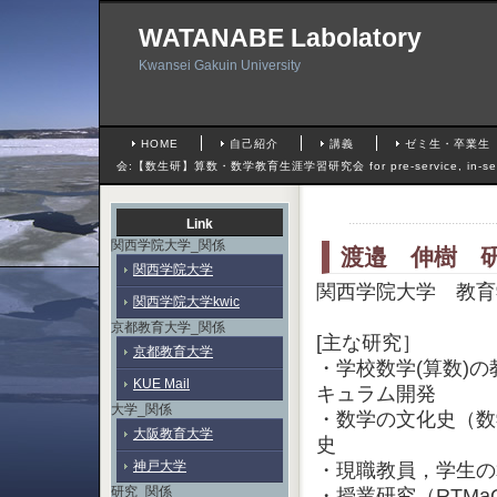
WATANABE Labolatory
Kwansei Gakuin University
HOME
自己紹介
講義
ゼミ生・卒業生
会:【数生研】算数・数学教育生涯学習研究会 for pre-service, in-serv
Link
関西学院大学_関係
渡邉 伸樹 
関西学院大学
関西学院大学 教育
関西学院大学kwic
京都教育大学_関係
[主な研究］
京都教育大学
・学校数学(算数)
KUE Mail
キュラム開発
大学_関係
・数学の文化史（数
大阪教育大学
史
神戸大学
・現職教員，学生の
研究_関係
・授業研究（RTMaC 