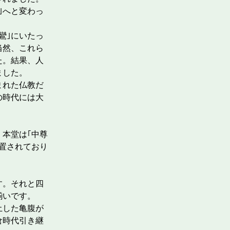
｣へと変わっ
鸞｣にいたっ
当然、これら
た。結果、人
りました。
まれた仏教だ
の時代には大
本堂は｢中尊
置されており
す。それと四
揃いです。
土した亀腹が
倉時代引き継