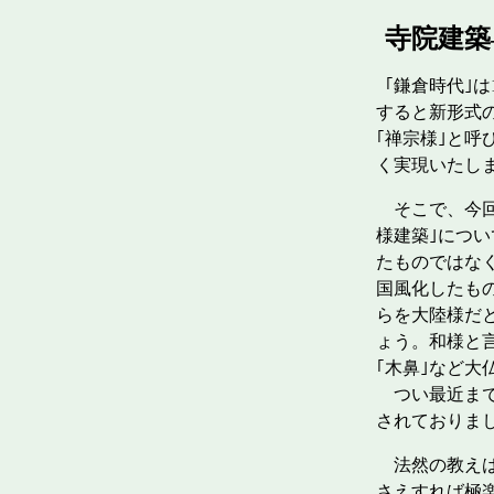
寺院建築
｢鎌倉時代｣は
すると新形式の
｢禅宗様｣と呼
く実現いたし
そこで、今回は
様建築｣につ
たものではな
国風化したも
らを大陸様だ
ょう。和様と
｢木鼻｣など
つい最近まで｢
されておりま
法然の教えは
さえすれば極