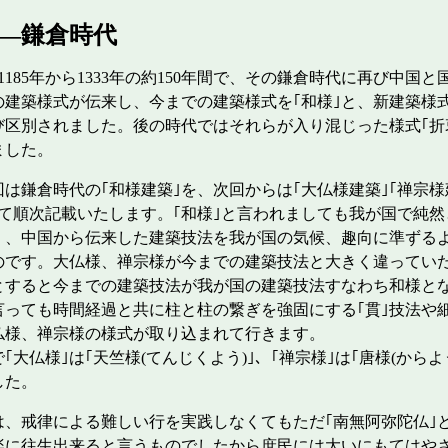
―鎌倉時代
1185年から1333年の約150年間で、その鎌倉時代に再び中国と
建築様式が伝来し、今までの建築様式を｢和様｣と、新建築様式
び区別されました。後の時代ではそれらが入り混じった様式｢折
ました。
鎌倉時代の｢和様建築｣を、次回からは｢大仏様建築｣｢禅宗様
いて順次記載いたします。｢和様｣と言われましても我が国で純然
く、中国から伝来した建築技法を我が国の気候、趣向に準ずる
のです。大仏様、禅宗様が今までの建築技法と大きく違ってい
とすると今までの建築技法が我が国の建築技法すなわち和様と
言っても時間経過と共に柱と柱の繋ぎを強固にする｢貫｣技法や
大仏様、禅宗様の様式が取り込まれて行きます。
大仏様｣は｢天竺様(てんじくよう)｣、｢禅宗様｣は｢唐様(からよ
した。
、戒律による難しい行を実践しなくてもただ｢南無阿弥陀仏｣
楽に往生出来ると言うものでしたから庶民には大いにもてはや