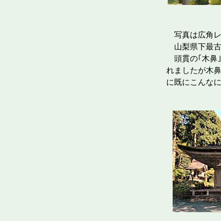
本 堂
写真は広角レ
山梨県下最古
頭貫の｢木鼻｣
れましたが木
に既にこんな