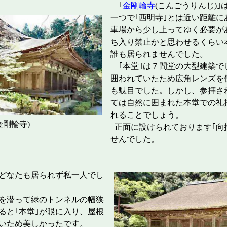
｢
金剛輪寺
(こんごうりんじ)｣
一つで｢西明寺｣とは近い距離に
車場から少し上ってゆく必要が
ち入り禁止かと思わせるくらい
誰も居られませんでした。
｢本堂｣は７間堂の大型建築で
囲われていたため広角レンズを
も駄目でした。しかし、参拝さ
ては自然に囲まれた本堂での礼
れることでしょう。
剛輪寺)
正面に設けられております｢向
せんでした。
はどなたも居られず私一人でし
を潜って緑のトンネルの幅狭
ると｢本堂｣が眼に入り、屋根
いため美しかったです。