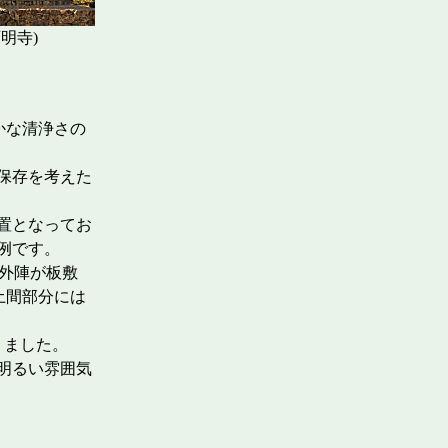
寺)
かな清浄さの
保存を考えた
置となってお
例です。
外陣が板敷
土間部分には
りました。
明るい雰囲気