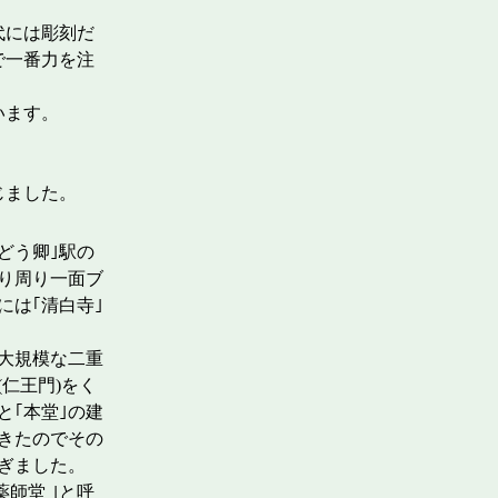
代には彫刻だ
で一番力を注
ています。
じました。
ぶどう卿｣駅の
り周り一面ブ
には｢清白寺｣
大規模な二重
仁王門)をく
と｢本堂｣の建
きたのでその
ぎました。
師堂 ｣と呼