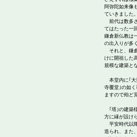
阿弥陀如来像も
ていきました
前代は数多さ
てはたった一
鎌倉新仏教は
の出入りが多
それと、鎌倉
けに開祖した
規模な建築と
本堂内に｢大
寺覆堂｣の如
ますので殆ど
｢塔｣の建築
方に縁が設け
平安時代以降
造られ、また