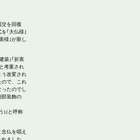
国交を回復
を｢大仏様｣
衷様｣が新し
建築｣｢折衷
と考案され
よう改変され
たので、これ
なったのでし
細部装飾の
う)｣と呼称
と念仏を唱え
されました。