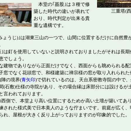
本堂の｢蟇股｣は３種で修
三重塔(西明
築した時代の違いが表れて
おり、時代判定が出来る貴
重な遺構です。
いみょうじ)｣は湖東三山の一つで、山間に位置するだけに自然豊
。
塔｣は釘を使用していないと説明されておりましたがそれは長期
恵でしょう。
な建物でありながら正面だけでなく、西面からも眺められる配
子窓でなく花頭窓で、和様建築に禅宗様の窓が取り入れられた
陣の境界(
青矢印
)で切れているのは、天台系密教寺院の中で、
間(石敷)仕様の寺院があり、その場合縁は床部分には設けるが
と言われております。
西側で、本堂より高い位置にするためか高い土壇が築いてあ
練された様式美で日本美人のような佇まいです。前庭が広く、
られ、屋根が大きく反り上がっておりますのが印象的でした。