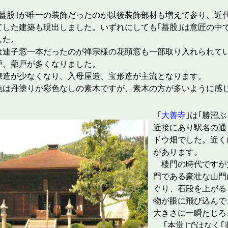
｢蟇股｣が唯一の装飾だったのが以後装飾部材も増えて参り、近
てした建築も現出しました。いずれにしても｢蟇股｣は意匠の中
した。
は連子窓一本だったのが禅宗様の花頭窓も一部取り入れられ
戸、蔀戸が多くなりました。
棟造が少なくなり、入母屋造、宝形造が主流となります。
色は丹塗りか彩色なしの素木ですが、素木の方が多いように感
｢
大善寺
｣は｢勝沼
近接にあり駅名の通
ドウ畑でした。近く
があります。
楼門の時代ですが
門である豪壮な山門(
ぐり、石段を上がる
物が眼に飛び込んで
大きさに一瞬たじろ
｢本堂｣ではなく｢薬