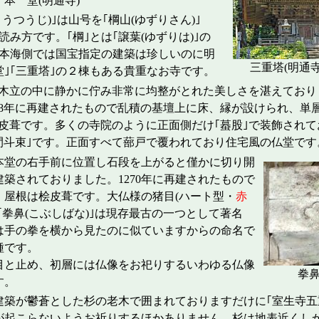
堂(明通寺)
ょうつうじ)｣は山号を｢棡山(ゆずりさん)｣
読み方です。｢棡｣とは｢譲葉(ゆずりは)｣の
本海側では国宝指定の建築は珍しいのに明
三重塔(明通寺
堂｣｢三重塔｣の２棟もある貴重なお寺です。
立の中に静かに佇み非常に均整がとれた美しさを湛えており
258年に再建されたもので乱積の基壇上に床、縁が設けられ、単
皮葺です。多くの寺院のように正面側だけ｢蟇股｣で装飾されて
｢間斗束｣です。正面すべて蔀戸で覆われており住宅風の仏
本堂の右手前に位置し石段を上がると僅かに切り開
築されておりました。1270年に再建されたもので
、屋根は桧皮葺です。大仏様の猪目(ハート型・
赤
｢拳鼻(こぶしばな)｣は現存最古の一つとして著名
は手の拳を横から見たのに似ていますからの命名で
種です。
と止め、初層には仏像をお祀りするいわゆる仏像
拳鼻(
す。
築が鬱蒼とした杉の老木で囲まれておりますだけに｢室生寺五
が起こらないようお祈りするほかありません。杉は地表近くし