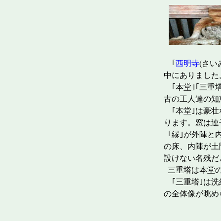
｢
西明寺
(さ
中にありました
｢本堂｣｢三重
古の工人達の知
｢本堂｣は豪壮
ります。窓は連
｢縁｣が外陣と内
の床、内陣が土
設けない名残だ
三重塔は本堂の
｢三重塔｣は洗
の全体像が眺め