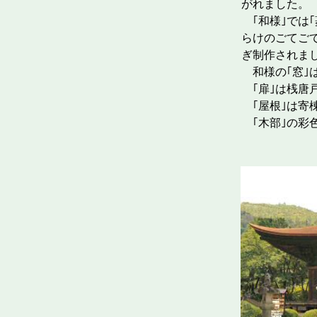
がれました。
｢和様｣では
らけのごてご
ぎ制作されま
和様の｢窓｣
｢扉｣は桟唐
｢屋根｣は寄
｢木部｣の彩