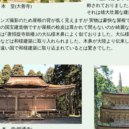
称されておりました
(大善寺)
それは雄大壮麗な建
ンズ撮影のため屋根の背が低く見えますが 実物は豪快な屋
の国宝建造物ですが屋根の桧皮は葺かれて間もないのか綺麗な
は｢唐招提寺鼓楼｣の大仏様木鼻によく似ておりました。大仏
鼻などは和様建築に取り入れられました。木鼻が大陸より伝来
に遠い国で和様建築に取り込まれているとは驚きでした。