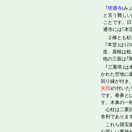
本 
｢
明通寺
(み
と言う難しい
ことです。日
通寺には｢本
２棟とも杉木
｢本堂｣は1
造、屋根は桧
他の三面は
｢三重塔｣は
かれた空地に建
回り縁が付き
矢印
)の付いた
です。拳鼻と
す。木鼻の一
心柱は二重目
舎利でありま
これら国宝建
な悲しい事故