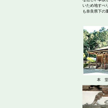
いため地すべり
も奈良県下の
本 堂(西