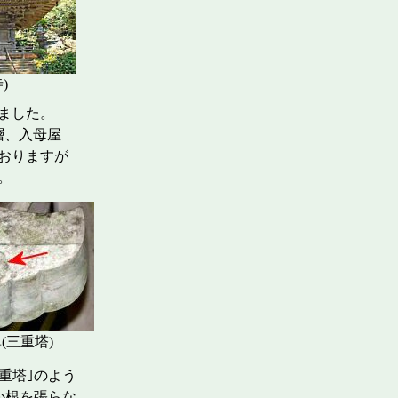
)
ました。
層、入母屋
おりますが
堂です。
三重塔)
重塔｣のよう
か根を張らな