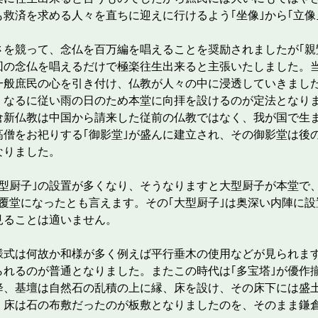
救済を求める人々を直ちに迎えに行けるよう｢坐像｣から｢立像
。
を競って、念仏を百万編を唱えることを奨励されましたが｢親
回の念仏を唱えるだけで極楽往生出来ると主張いたしました。
一般庶民の心を引き付け、仏教が人々の中に浸透していきまし
くなるに従い雨の日のため本堂に向拝を設けるのが定法とな
新仏教は中国から請来した従前の仏教ではなく、我が国で生
高僧をお祀りする｢御影堂｣が盛んに建立され、その御影堂は後
なりました。
型厨子｣の設置が多くなり、そうなりますと大型厨子が本堂で、
く覆堂になったとも言えます。その｢大型厨子｣は奥深い内陣に設
見ることは適いません。
様式は何故か和様が多く例えば平行垂木の使用などが見られま
られるのが普通となりました。またこの時代は｢多宝塔｣が優作
、基壇は自然石の乱積の上に縁、床を設け、その床下には盛
、床は石の布敷だったのが板敷となりましたのを、そのまま鎌