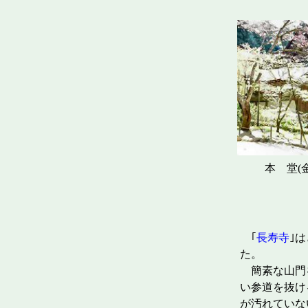
本 堂(金
｢
長寿寺
｣
た。
簡素な山門
い参道を抜け
が汚れていな