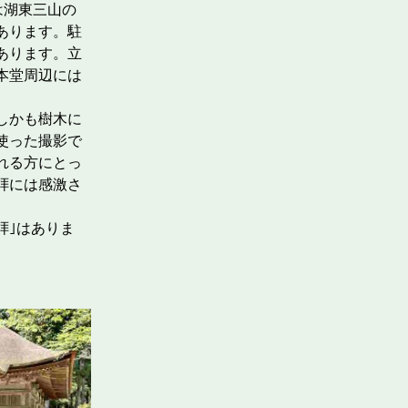
は湖東三山の
あります。駐
あります。立
本堂周辺には
しかも樹木に
使った撮影で
れる方にとっ
拝には感激さ
拝｣はありま