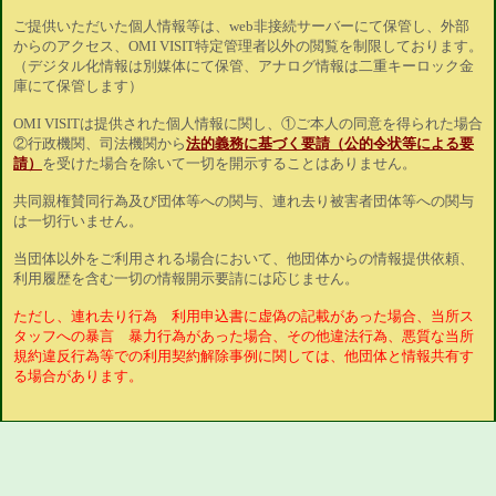
ご提供いただいた個人情報等は、web非接続サーバーにて保管し、外部
からのアクセス、OMI VISIT特定管理者以外の閲覧を制限しております。
（デジタル化情報は別媒体にて保管、アナログ情報は二重キーロック金
庫にて保管します）
OMI VISITは提供された個人情報に関し、①ご本人の同意を得られた場合
②行政機関、司法機関から
法的義務に基づく要請（公的令状等による要
請）
を受けた場合を除いて一切を開示することはありません。
共同親権賛同行為及び団体等への関与、連れ去り被害者団体等への関与
は一切行いません。
当団体以外をご利用される場合において、他団体からの情報提供依頼、
利用履歴を含む一切の情報開示要請には応じません。
ただし、連れ去り行為 利用申込書に虚偽の記載があった場合、当所ス
タッフへの暴言 暴力行為があった場合、その他違法行為、悪質な当所
規約違反行為等での利用契約解除事例に関しては、他団体と情報共有す
る場合があります。