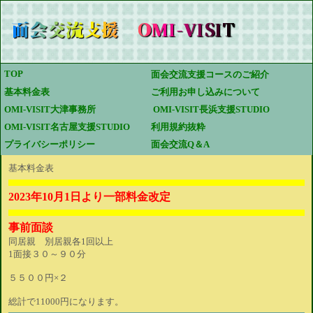
TOP 
面会交流支援コースのご紹介
基本料金表
ご利用お申し込みについて
OMI-VISIT大津事務所
 OMI-VISIT長浜支援STUDIO
OMI-VISIT名古屋支援STUDIO
利用規約抜粋
プライバシーポリシー
面会交流Q＆A
基本料金表
2023年10月1日より一部料金改定
事前面談
同居親 別居親各1回以上
1面接３０～９０分
５５００円×２
総計で11000円になります。