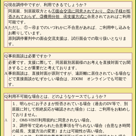
Q
現在調停中ですが、利用できるでしょうか？
同居親、別居親双方とも
①面会交流に同意されており、②お子様が拒
否されておらず、③費用分担 ④支援方式に
合意されておればご利用
可能です。
A
ただし、①～④までのいづれかに不合意があれば、ご利用申し込みを
お断りしています。
原則調停審判中の面会交流支援は、試行面会での取り扱いとなりま
す。
Q
事前面談は必要ですか？
必要です。支援に際して、同居親別居親様のお考えを直接対面でお聞
きすることが重要だと考えております。
A
事前面談は、直接対面が原則ですが、遠距離に居住されている場合な
どで直接面談がむずかしい場合は、ZOOM オンラインでも可能で
す。
Q
利用不可能な場合とは、どのようなケースでしょうか？
１、明らかにお子さまが拒否されている場合（過去のDV等で、別
居親に対して拒絶反応が確認された場合）には、ご利用をお勧めし
ておりません。
A
２、OMI-VISIT利用規約に同意されない場合。
３、調停等で定められた合意事項を守られない場合（合意なき時間
の延長、支援方法の変更）または可能性が高い場合。