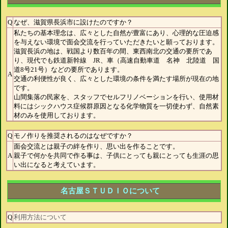
Q
なぜ、滋賀県長浜市に設けたのですか？
私たちの基本理念は、広々とした自然が豊富にあり、心理的な圧迫感
を与えない環境で面会交流を行っていただきたいと願っております。
滋賀長浜の地は、戦国より数百年の間、東西南北の交通の要所であ
り、現代でも鉄道新幹線 JR、車（高速自動車道 名神 北陸道 国
道8号21号）などの要所であります。
A
交通の利便性が良く、広々とした環境の条件を満たす場所が現在の地
です。
山間集落の民家を、スタッフでセルフリノベーションを行い、使用材
料にはシックハウス症候群原因となる化学物質を一切使わず、自然素
材のみを使用しております。
Q
モノ作りを推奨されるのはなぜですか？
面会交流とは親子の絆を作り、思い出を作ることです。
A
親子で何かを共同で作る事は、子供にとっても親にとっても生涯の思
い出になると考えています。
名古屋ＳＴＵＤＩＯについて
Q
利用方法について