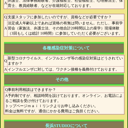
弁護士、法律事務経験者、介護福祉士、社会福祉士、心理療法士、保
A
育士、教員経験者、などが在籍対応しております。
Q
支援スタッフに参加したいのですが、資格などが必要ですか？
法定成人年齢以上であれば資格の有無は問いません。ただし、事前学
A
習会（家族法、弁護士法、その他合計20時間以上の座学）現場体験
（3回もしくは総計 10時間）に参加していただく必要がございます。
各種感染症対策について
新型コロナウイルス、インフルエンザ等の感染症対策はどうされてい
Q
ますか？
A
インフルエンザに対しては、ワクチン接種を義務付けております。
その他
Q事前利用相談はできますか？
A予約制ですが、相談時間を設けております。オンライン、お電話によ
るご相談を受け付けております。
トップページｍａｉｌリンクよりお申し込みください。
料金は無料ですが、通信にかかる費用はご負担ください。
長浜STUDIOについて