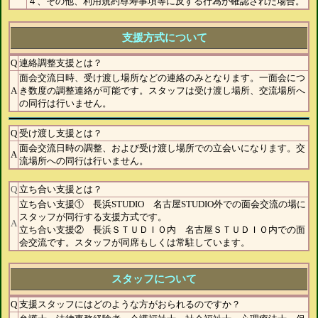
４、その他、利用規約尊寿事項等に反する行為が確認された場合。
支援方式について
Q
連絡調整支援とは？
面会交流日時、受け渡し場所などの連絡のみとなります。一面会につ
A
き数度の調整連絡が可能です。スタッフは受け渡し場所、交流場所へ
の同行は行いません。
Q
受け渡し支援とは？
面会交流日時の調整、および受け渡し場所での立会いになります。交
A
流場所への同行は行いません。
Q
立ち合い支援とは？
立ち合い支援① 長浜STUDIO 名古屋STUDIO外での面会交流の場に
スタッフが同行する支援方式です。
A
立ち合い支援② 長浜ＳＴＵＤＩＯ内 名古屋ＳＴＵＤＩＯ内での面
会交流です。スタッフが同席もしくは常駐しています。
スタッフについて
Q
支援スタッフにはどのような方がおられるのですか？