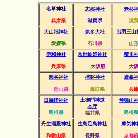
名草神社
志那神社
老杉
滋賀県
滋賀
兵庫県
出羽三山
大山祇神社
気多大社
愛媛県
石川県
山
伊和神社
常世岐姫神社
積川
兵庫県
大阪府
大
閑谷神社
樗谿神社
廣峯
岡山県
鳥取県
兵
土御門神道
日御碕神社
琴弾山
本庁
島根県
島根
福井県
丹生酒殿神社
生島足島神社
摩気神
和歌山県
長野県
京都