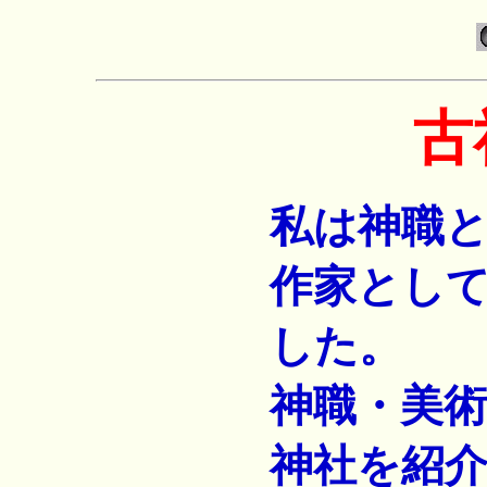
古
私は神職
作家とし
した。
神職・美
神社を紹