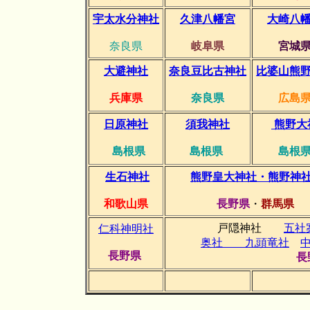
宇太水分神社
久津八幡宮
大崎八
奈良県
岐阜県
宮城
大避神社
奈良豆比古神社
比婆山熊
兵庫県
奈良県
広島
日原神社
須我神社
熊野大
島根県
島根県
島根
生石神社
熊野皇大神社・熊野神
和歌山県
長野県
・
群馬県
戸隠神社
五社
仁科神明社
奥社 九頭竜社
長野県
長