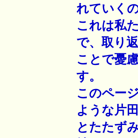
れていく
これは私
で、取り
ことで憂
す。
このペー
ような片
とたたず