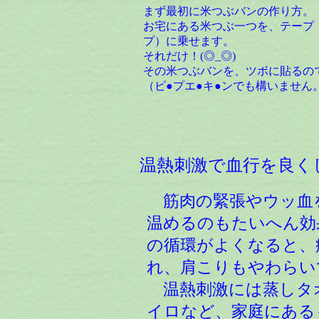
まず最初に米つぶバンの作り方。
お宅にある米つぶ一つを、テープ
プ）に乗せます。
それだけ！(◎_◎)
その米つぶバンを、ツボに貼るの
（ピ●プエ●キ●ンでも構いません。(
温熱刺激で血行を良く
筋肉の緊張やウッ血
温めるのもたいへん効
の循環がよくなると、
れ、肩こりもやわらい
温熱刺激には蒸しタ
イロなど、家庭にある