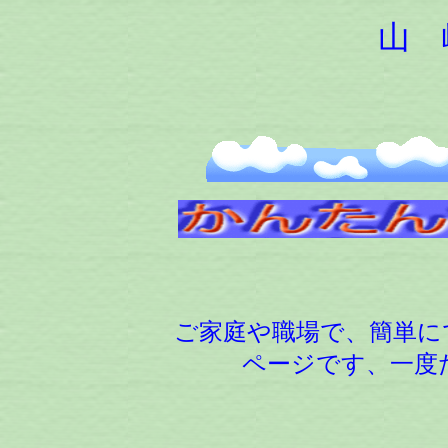
山 
兵庫県伊丹市稲
ＴＥＬ：０７２
ご家庭や職場で、簡単に
ページです、一度た