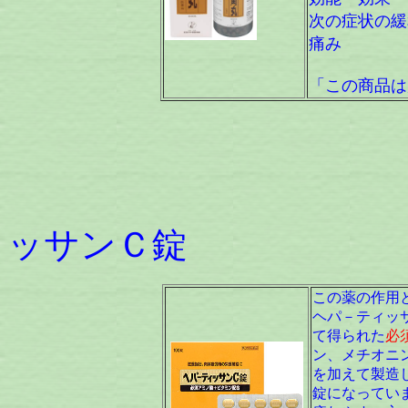
次の症状の緩
痛み
「この商品は
ヘパ
ッサンＣ錠 [
この薬の作用
ヘパ－ティッ
て得られた
必
ン、メチオニ
を加えて製造
錠になってい