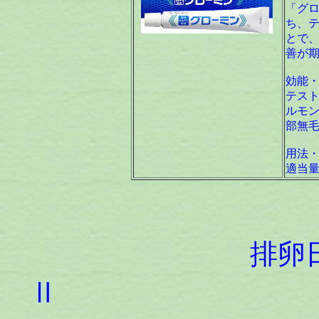
「グ
ち、
とで
善が
効能
テス
ルモ
部無
用法
適当
排卵日検査薬
Ⅱ 「体