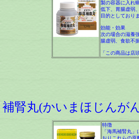
製の容器に入れ
低下、胃腸虚弱
目的としており
効能・効果
次の場合の滋養
腸虚弱、食欲不
「この商品は店
八ッ目
補腎丸(かいまほじんがん)
特徴
「海馬補腎丸」
おりこれらの原