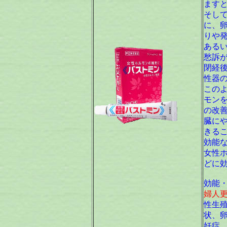
ます
そし
に、
りや
ある
愁訴
閉経
性器
この
モン
の改
臓に
きる
効能
女性
どに
効能
婦人
性生
状、
妊症