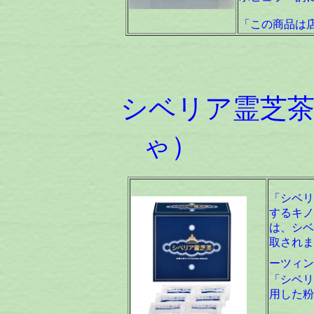
「この商品は
シベリア霊芝
ゃ） 
「シベリ
するキノ
は、シベ
取されま
ーツィン
「シベリ
用した粉