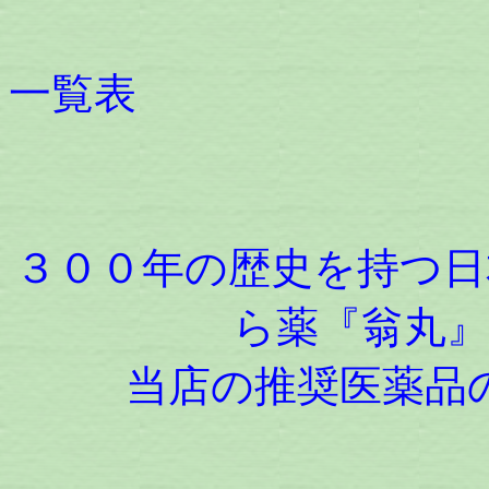
一覧表
３００年の歴史を持つ日
ら薬『翁丸
当店の推奨医薬品