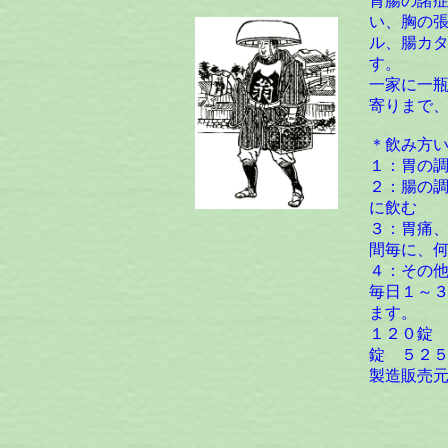
胃腸の諸
い、胸の
ル、腸カ
す。
一家に一
寄りまで
＊飲み方
１：胃の
２：腸の
に飲む
３：胃痛
間毎に、
４：その
毎日１～
ます。
１２０錠
錠 ５２
製造販売