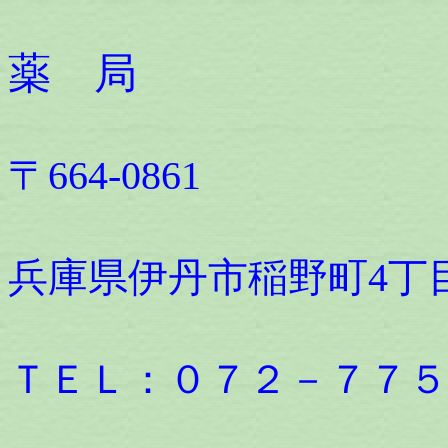
山
薬 局
〒664-0861
兵庫県伊丹市稲野町4丁目3
ＴＥＬ：０７２－７７５