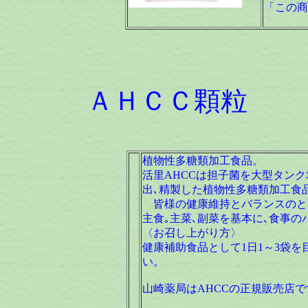
「この商
ＡＨＣＣ顆粒
植物性多糖類加工食品。
活里AHCCは担子菌を大型タン
出､精製した植物性多糖類加工食
皆様の健康維持とバランスのと
主食｡主菜､副菜を基本に､食事の
〈お召し上がり方〉
健康補助食品として1日1～3袋
い。
山崎薬局はAHCCの正規販売店で