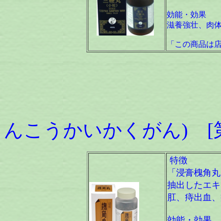
効能・効果
滋養強壮、肉
「この商品は
浸膏槐
んこうかいかくがん) [
特徴
「浸膏槐角丸
抽出したエキ
肛、痔出血、
効能・効果