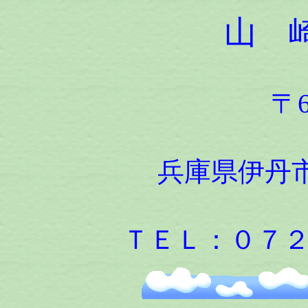
山 
〒6
兵庫県伊丹市
ＴＥＬ：０７