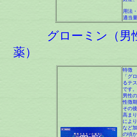
用法
適当
グローミン（男性
薬） [
特徴
「グ
るテ
です
男性
性徴
その
高ま
によ
など
の頃