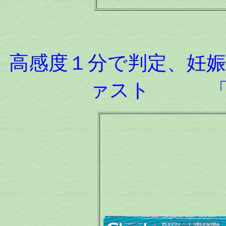
高感度１分で判定、妊
ァスト 「体