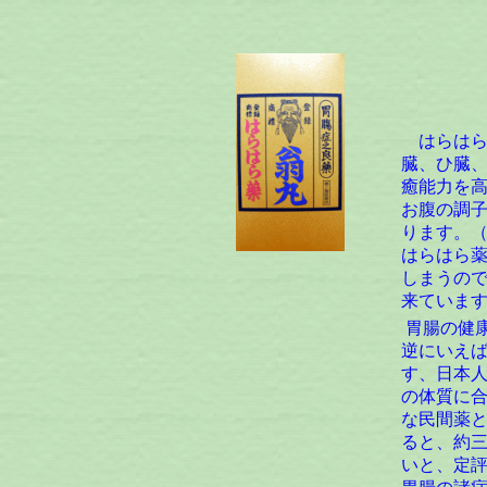
はらは
「古
３００
現代に
ストレ
はらはら
臓、ひ臓
癒能力を
お腹の調
ります。
はらはら
しまうの
来ていま
胃腸の健康
逆にいえ
す、日本
の体質に
な民間薬
ると、約
いと、定