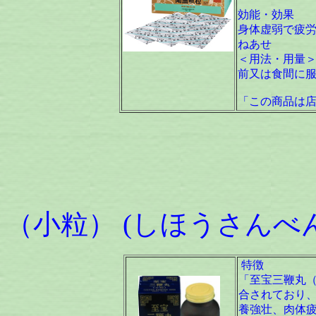
効能・効果
身体虚弱で疲
ねあせ
＜用法・用量＞
前又は食間に
「この商品は
至宝
（小粒） (しほうさんべん
特徴
「至宝三鞭丸（
合されており
養強壮、肉体