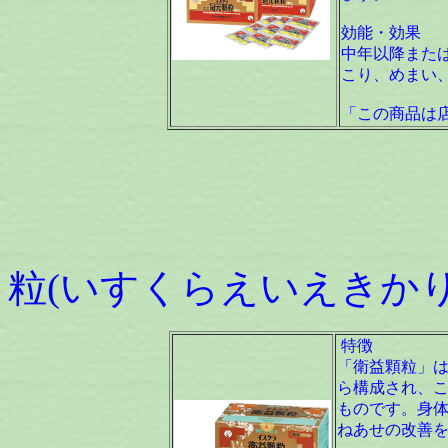
効能・効果
中年以降また
こり、めまい
「この商品は
イスク
粒(いすくらえいえきかり
特徴
「衛益顆粒」
ら構成され、こ
ものです。身
ねあせの改善