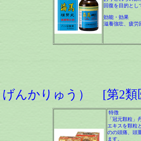
回復を目的とし
効能・効果
滋養強壮、疲労
冠元顆
げんかりゅう） [第2類
特徴
「冠元顆粒」
エキスを顆粒
のの頭痛、頭
ます。