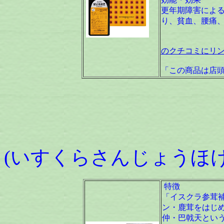
更年期障害による
り、貧血、腰痛
のクチコミにリ
「この商品は店
イスクラ
(いすくらさんじょうほけ
特徴
「イスクラ参茸
ン・鹿茸をはじ
仲・巴戟天とい