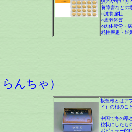
疲れやすい方
養障害などの
○滋養強壮
○虚弱体質
○肉体疲労・
耗性疾患・妊
板藍
らんちゃ） 
板藍根とはア
イ）の根のこ
中国で冬の寒
粒状にしたも
ポピュラー的