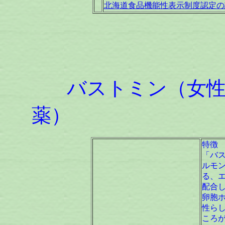
北海道食品機能性表示制度認定の
バストミン（女性
薬） [指
特徴
「バ
ルモ
る、
配合
卵胞
性ら
ころ