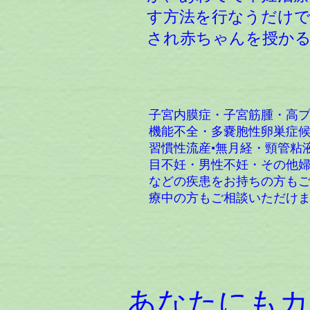
す方法を行なうだけで
され赤ちゃんを授か
子宮内膜症・子宮筋腫・高
機能不全・多嚢胞性卵巣症
習慣性流産•無月経・頸管粘
目不妊・男性不妊・その他
などの疾患をお持ちの方も
療中の方もご相談いただけ
あなたにもカ