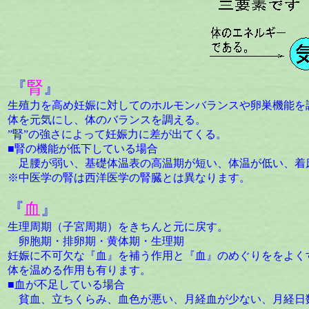
『
腎
』
生殖力を高め妊娠に対してのホルモンバランスや卵巣機能を
体を元気にし、体のバランスを調える。
”腎”の強さによって妊娠力に差が出てくる。
■腎の機能が低下している場合
足腰が弱い、基礎体温表の高温期が短い、体温が低い、着
※中医学の腎は西洋医学の腎臓とは異なります。
『
血
』
生理周期（子宮周期）をきちんと元に戻す。
卵胞期・排卵期・黄体期・生理期
妊娠に不可欠な『血』を補う作用と『血』のめぐりををよく
体を温める作用も有ります。
■血が不足している場合
貧血、立ちくらみ、血色が悪い、月経血が少ない、月経日