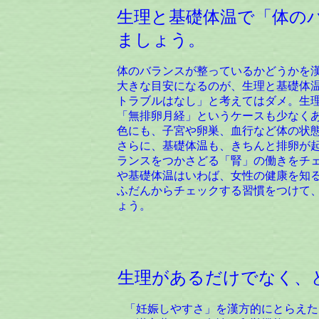
生理と基礎体温で「体の
ましょう。
体のバランスが整っているかどうかを
大きな目安になるのが、生理と基礎体
トラブルはなし」と考えてはダメ。生
「無排卵月経」というケースも少なく
色にも、子宮や卵巣、血行など体の状
さらに、基礎体温も、きちんと排卵が
ランスをつかさどる「腎」の働きをチ
や基礎体温はいわば、女性の健康を知
ふだんからチェックする習慣をつけて
ょう。
生理があるだけでなく、
「妊娠しやすさ」を漢方的にとらえた