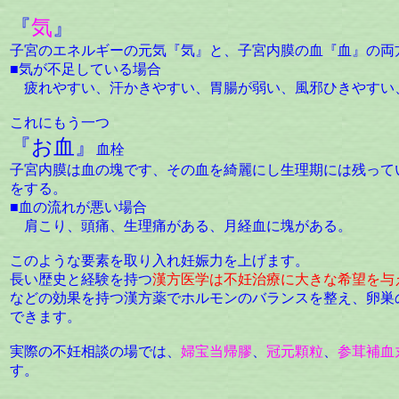
『
気
』
子宮のエネルギーの元気『気』と、子宮内膜の血『血』の両
■気が不足している場合
疲れやすい、汗かきやすい、胃腸が弱い、風邪ひきやすい
これにもう一つ
『お血』
血栓
子宮内膜は血の塊です、その血を綺麗にし生理期には残って
をする。
■血の流れが悪い場合
肩こり、頭痛、生理痛がある、月経血に塊がある。
このような要素を取り入れ妊娠力を上げます。
長い歴史と経験を持つ
漢方医学は不妊治療に大きな希望を与
などの効果を持つ漢方薬でホルモンのバランスを整え、卵巣
できます。
実際の不妊相談の場では、
婦宝当帰膠
、
冠元顆粒
、
参茸補血
す。