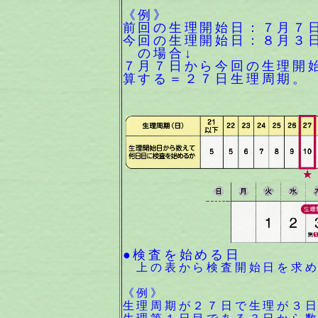
《例》
前回の生理開始日：７月７
今回の生理開始日：８月３
の場合↓
７月７日から今回の生理開
算する＝２７日生理周期。
●検査を始める日
上の表から検査開始日を求め
《例》
生理周期が２７日で生理が３