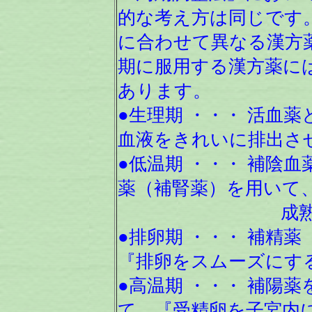
的な考え方は同じです
に合わせて異なる漢方
期に服用する漢方薬に
あります。
●生理期 ・・・ 活血
血液をきれいに排出さ
●低温期 ・・・ 補陰
薬（補腎薬）を用いて
成熟卵胞を
●排卵期 ・・・ 補精
『排卵をスムーズにす
●高温期 ・・・ 補陽
て、『受精卵を子宮内