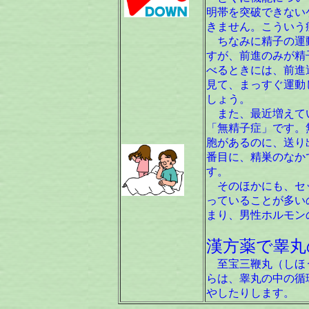
明帯を突破できない
きません。こういう
ちなみに精子の運動
すが、前進のみが精
べるときには、前進
見て、まっすぐ運動
しょう。
また、最近増えてい
「無精子症」です。
胞があるのに、送り
番目に、精巣のなか
す。
そのほかにも、セッ
っていることが多い
まり、男性ホルモン
漢方薬で睾丸
至宝三鞭丸（しほう
らは、睾丸の中の循
やしたりします。