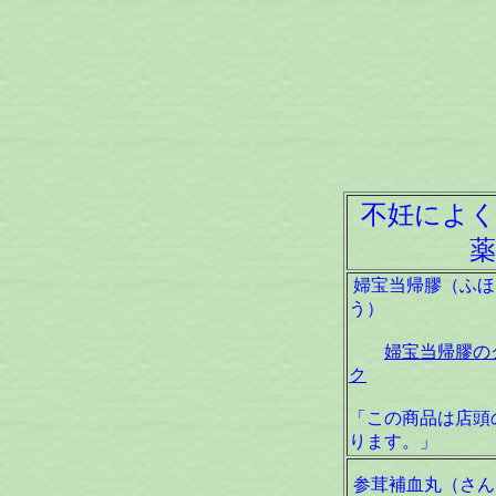
不妊によく
薬
婦宝当帰膠（ふほ
う）
婦宝当帰膠の
ク
「この商品は店頭
ります。」
参茸補血丸（さん