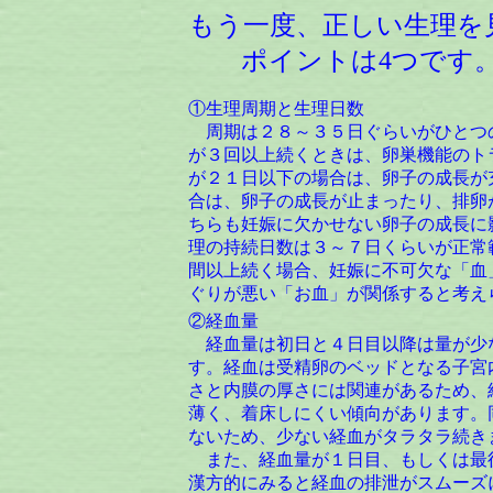
もう一度、正しい生理を
ポイントは4つです
①生理周期と生理日数
周期は２８～３５日ぐらいがひとつ
が３回以上続くときは、卵巣機能のト
が２１日以下の場合は、卵子の成長が
合は、卵子の成長が止まったり、排卵
ちらも妊娠に欠かせない卵子の成長に
理の持続日数は３～７日くらいが正常
間以上続く場合、妊娠に不可欠な「血
ぐりが悪い「お血」が関係すると考え
②経血量
経血量は初日と４日目以降は量が少
す。経血は受精卵のベッドとなる子宮
さと内膜の厚さには関連があるため、
薄く、着床しにくい傾向があります。
ないため、少ない経血がタラタラ続き
また、経血量が１日目、もしくは最
漢方的にみると経血の排泄がスムーズ