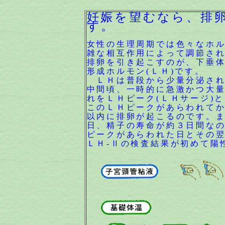
妊娠を望むなら、排
す。
女性の生理周期では色々なホ
雑な相互作用によって調節さ
排卵を引き起こすのが、下垂
形成ホルモン(ＬＨ)です。
ＬＨは普段から少量分泌され
中間頃、一時的に急激かつ大
れをＬＨピーク(ＬＨサージ)
このＬＨピークがあらわれて
以内に排卵が起こるのです。
日、精子の寿命が約３日間な
ピークがあらわれた日とその翌
ＬＨ-Ⅱの検査結果が初めて陽