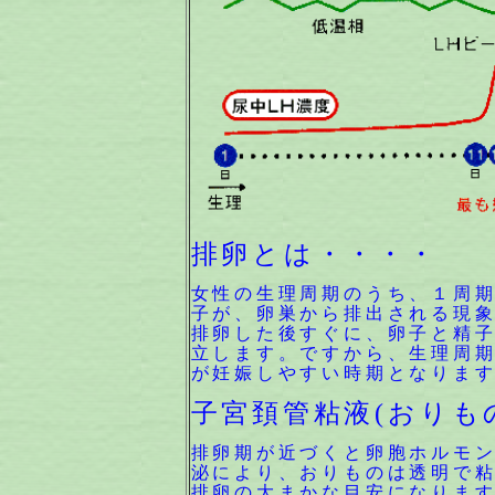
排卵とは・・・・
女性の生理周期のうち、１周
子が、卵巣から排出される現
排卵した後すぐに、卵子と精
立します。ですから、生理周
が妊娠しやすい時期となりま
子宮頚管粘液(おりも
排卵期が近づくと卵胞ホルモン
泌により、おりものは透明で
排卵の大まかな目安になりま