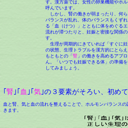
す。漢方薬では、女性の卵巣機能やホル
呼んでいます。
しかし、腎の働きが弱まったり、何ら
バランスが乱れ、体のバランスもくずれ
る「血（けつ）」とともに体をめぐるエ
流れが滞つたりと、妊娠と密接な関係の
す。
生理が周期的にきていれば「すぐに妊
の状態、生理トラブルを漢方的にとらえ
もともとの「
腎
」の働きを高めるアプロ
ん。「いつでも妊娠できる体」の準備を
してみましょう。
｢
腎
｣｢
血
｣｢
気
｣の３要素がそろい、初め
血と腎、気と血の流れを整えることで、ホルモンバランスの
きます。