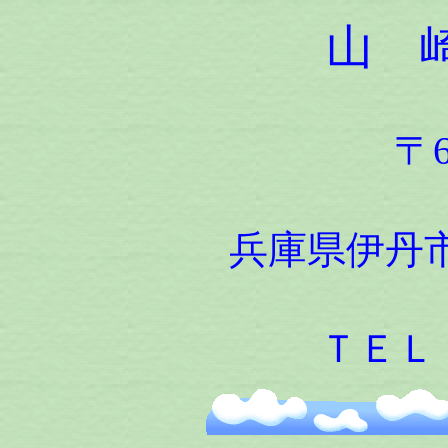
山 
〒6
兵庫県伊丹市
ＴＥＬ：07