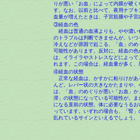
りが悪い「お血」によって内膜が硬く
す。なお、以前と比べて、夜用ナプキ
血量が増えたときは、子宮筋腫や子宮
③経血の色
経血は普通の血液よりも、やや濃い
のトラブルは判断できませんが、いつ
冷えなどが原因で起こる、「血」のめ
可能性があります。反対に、経血の色
は、イライラやストレスなどによって
れます。この場合は、経血量が多く、
④経血の状態
正常な経血は、かすかに粘りけがあ
んど。レバー状の大きなかたまりや、
は、「血」のめぐりが悪い「お血」か
滞」の状態になっている可能性が。ま
になる直前の状態。体に必要なうるお
っています。いずれの場合も、「腎」
乱れているサインといえるでしょう。