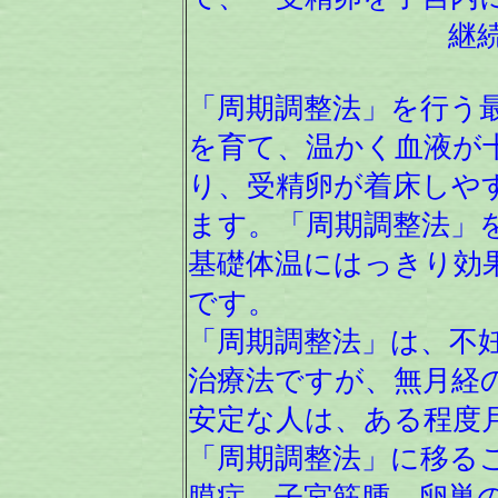
継続できるよ
「周期調整法」を行う
を育て、温かく血液が
り、受精卵が着床しや
ます。「周期調整法」
基礎体温にはっきり効
です。
「周期調整法」は、不
治療法ですが、無月経
安定な人は、ある程度
「周期調整法」に移る
膜症、子宮筋腫、卵巣