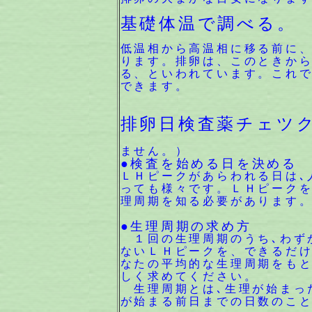
基礎体温で調べる。
低温相から高温相に移る前に
ります。排卵は、このときか
る、といわれています。これ
できます。
排卵日検査薬チェツクワ
（避妊の目
ません。）
●検査を始める日を決める
ＬＨピークがあらわれる日は､
っても様々です。ＬＨピーク
理周期を知る必要があります
●生理周期の求め方
１回の生理周期のうち､わず
ないＬＨピークを、できるだけ
なたの平均的な生理周期をも
しく求めてください。
生理周期とは､生理が始まっ
が始まる前日までの日数のこ