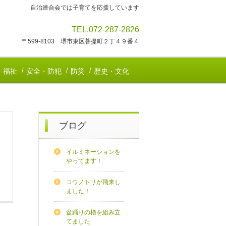
自治連合会では子育てを応援しています
TEL.072-287-2826
〒599-8103 堺市東区菩提町２丁４９番４
・福祉
安全・防犯
防災
歴史・文化
ブログ
イルミネーションを
やってます！
コウノトリが飛来し
ました！
盆踊りの櫓を組み立
てました