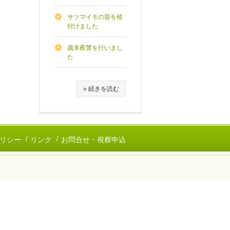
サツマイモの苗を植
付けました
歳末夜警を行いまし
た
» 続きを読む
リシー
リンク
お問合せ・視察申込