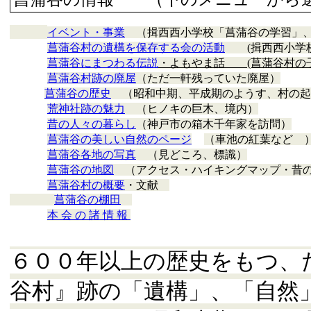
イベント・事業
（揖西西小学校「菖蒲谷の学習」、
菖蒲谷村の遺構を保存する会の活動
(
揖西西小学
菖蒲谷にまつわる伝説
・よもやま話 (菖蒲谷村の
菖蒲谷村跡の廃屋
（ただ一軒残っていた廃屋）
菖蒲谷の歴史
（昭和中期、平成期のようす、村の
荒神社跡の魅力
（ヒノキの巨木、境内）
昔の人々の暮らし
（神戸市の箱木千年家を訪問）
菖蒲谷の美しい自然のページ
（車池の紅葉など 
菖蒲谷各地の写真
（見どころ、標識）
菖蒲谷の地図
（アクセス・ハイキングマップ・昔
菖蒲谷村の概要
・文献
菖蒲谷の棚田
本 会 の 諸 情 報
６００年以上の歴史をもつ、
谷村』跡の「遺構」、「自然