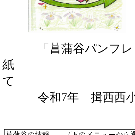
「菖蒲谷パンフレ
紙 菖蒲谷
て
令和7年 揖西西小学
菖蒲谷の情報 （下のメニューから