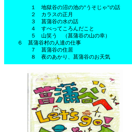
１ 地獄谷の沼の池の”うそじゃ”の話
２ カラスの正月
３ 菖蒲谷の水の話
４ すべってころんだこと
５ 山笑う （菖蒲谷の山の幸）
６ 菖蒲谷村の人達の仕事
７ 菖蒲谷の住居
８ 夜のあかり、菖蒲谷のお天気