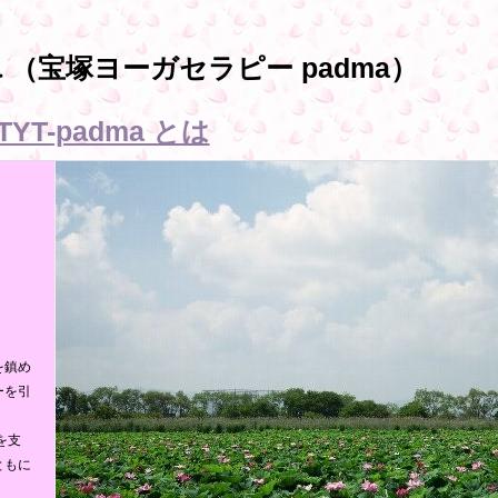
a
（宝塚ヨーガセラピー padma）
TYT-padma とは
を鎮め
ーを引
を支
ともに