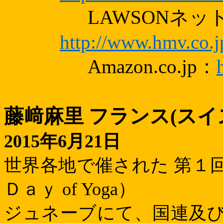
LAWSON
ネッ
http://www.hmv.co.j
Amazon.co.jp
：
藤﨑麻里 フランス
(
スイ
2015
年
6
月
21
日
世界各地で催された 第１
Ｄａｙ
of Yoga
）
ジュネーブにて、国連及